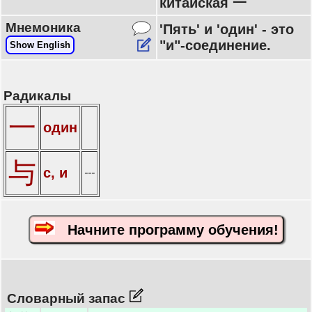
китайская 一
Мнемоника
'Пять' и 'один' - это
"и"-соединение.
Show English
Радикалы
一
один
与
с, и
---
Начните программу обучения!
Словарный запас