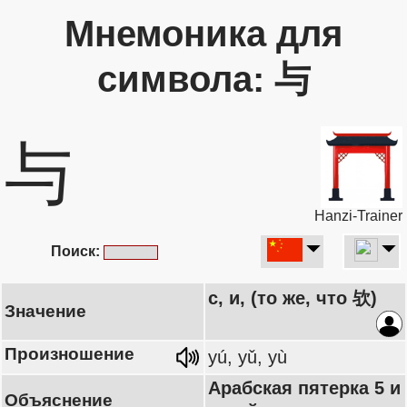
Мнемоника для
символа: 与
与
Hanzi-Trainer
Поиск:
с, и, (то же, что 欤)
Значение
Произношение
yú, yǔ, yù
Арабская пятерка 5 и
Объяснение