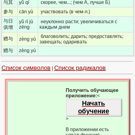
与其
yǔ qí
скорее, чем...; (чем А, лучше Б)
参与
cān yù
участвовать (в чем-л.)
与日
yǔ rì jù
неуклонно расти; увеличиваться с
zēng
каждым днем
俱增
благоволить; дарить; предоставлять;
赠与
zèng yú
завещать; одаривать
赠与
zèng yú
Список символов
Список радикалов
|
Получить обучающее
приложение:
<
Начать
обучение
>
В приложении есть
новая функция