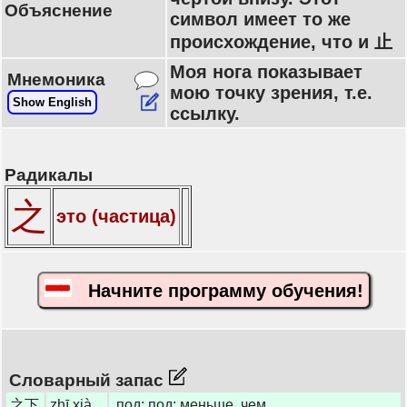
Объяснение
символ имеет то же
происхождение, что и 止
Моя нога показывает
Мнемоника
мою точку зрения, т.е.
Show English
ссылку.
Радикалы
之
это (частица)
Начните программу обучения!
Словарный запас
之下
zhī xià
под; под; меньше, чем