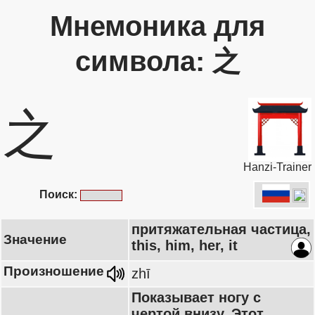
Мнемоника для
символа: 之
之
Hanzi-Trainer
Поиск:
притяжательная частица,
Значение
this, him, her, it
Произношение
zhī
Показывает ногу с
чертой внизу. Этот