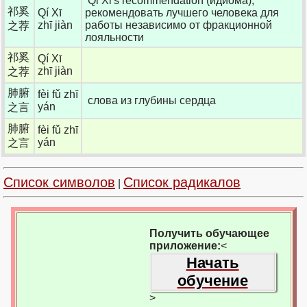
Qi Xi's recommendation (идиома);
祁奚
Qí Xī
рекомендовать лучшего человека для
zhī jiàn
работы независимо от фракционной
之荐
лояльности
祁奚
Qí Xī
zhī jiàn
之荐
肺腑
fèi fǔ zhī
слова из глубины сердца
yán
之言
肺腑
fèi fǔ zhī
yán
之言
Список символов
Список радикалов
|
Получить обучающее
приложение:
<
Начать
обучение
>