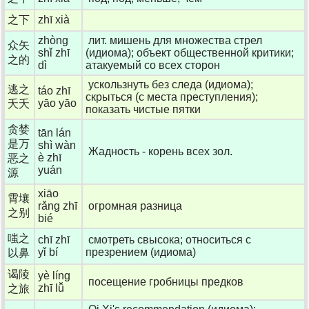
之下
zhī xià
zhòng
лит. мишень для множества стрел
众矢
shǐ zhī
(идиома); объект общественной критики;
之的
dì
атакуемый со всех сторон
ускользнуть без следа (идиома);
逃之
táo zhī
скрыться (с места преступления);
yāo yāo
夭夭
показать чистые пятки
贪婪
tān lán
是万
shì wàn
Жадность - корень всех зол.
è zhī
恶之
yuán
源
xiāo
霄壤
rǎng zhī
огромная разница
之别
bié
嗤之
chī zhī
смотреть свысока; относиться с
yǐ bí
презрением (идиома)
以鼻
谒陵
yè líng
посещение гробницы предков
zhī lǚ
之旅