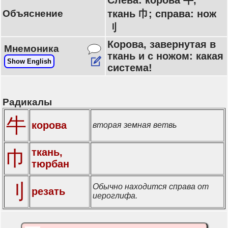
Слева: корова 牛,
Объяснение
ткань 巾; справа: нож
刂
Корова, завернутая в
Мнемоника
ткань и с ножом: какая
Show English
система!
Радикалы
牛
корова
вторая земная ветвь
ткань,
巾
тюрбан
刂
Обычно находится справа от
резать
иероглифа.