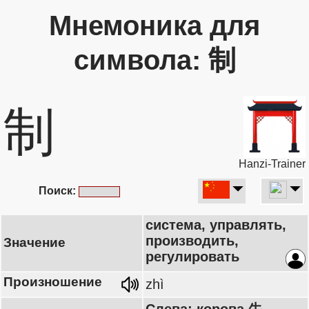
Мнемоника для
символа: 制
制
Hanzi-Trainer
Поиск:
система, управлять,
производить,
Значение
регулировать
Произношение
zhì