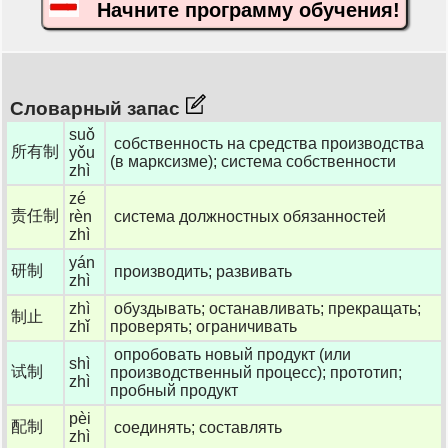
Начните программу обучения!
Словарный запас
suǒ
собственность на средства производства
所有制
yǒu
(в марксизме); система собственности
zhì
zé
责任制
rèn
система должностных обязанностей
zhì
yán
研制
производить; развивать
zhì
zhì
обуздывать; останавливать; прекращать;
制止
zhǐ
проверять; ограничивать
опробовать новый продукт (или
shì
试制
производственный процесс); прототип;
zhì
пробный продукт
pèi
配制
соединять; составлять
zhì