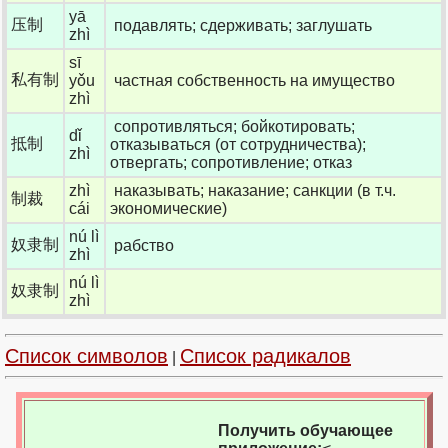
yā
压制
подавлять; сдерживать; заглушать
zhì
sī
私有制
yǒu
частная собственность на имущество
zhì
сопротивляться; бойкотировать;
dǐ
抵制
отказываться (от сотрудничества);
zhì
отвергать; сопротивление; отказ
zhì
наказывать; наказание; санкции (в т.ч.
制裁
cái
экономические)
nú lì
奴隶制
рабство
zhì
nú lì
奴隶制
zhì
Список символов
Список радикалов
|
Получить обучающее