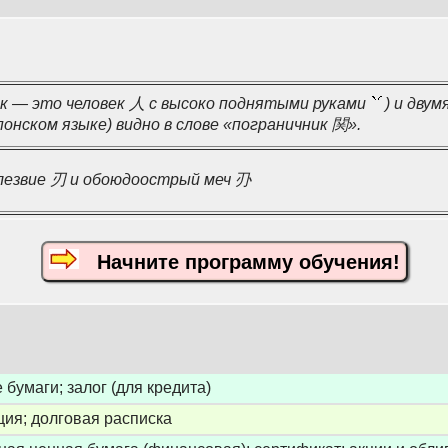
к — это человек 人 с высоко поднятыми руками
) и дву
понском языке) видно в слове «пограничник 関».
лезвие 刃 и обоюдоострый меч 刅
Начните программу обучения!
 бумаги; залог (для кредита)
ция; долговая расписка