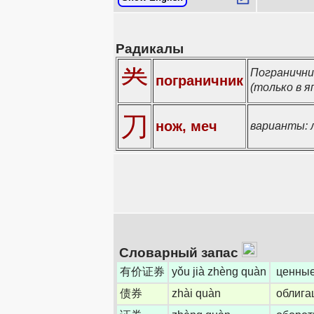
Радикалы
龹
Погранични
пограничник
(только в я
刀
нож, меч
варианты: 
Словарный запас
有价证券
yǒu jià zhèng quàn
ценные
债券
zhài quàn
облига