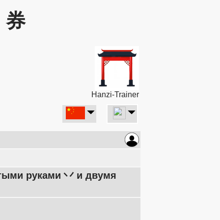
: 券
Hanzi-Trainer
ятыми руками 丷 и двумя