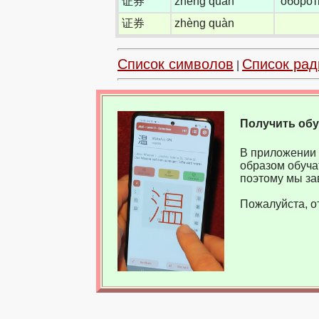
证券
zhèng quàn
оборот
证券
zhèng quàn
Список символов
Список рад
|
Получить об
В приложении 
образом обуча
поэтому мы за
Пожалуйста, о