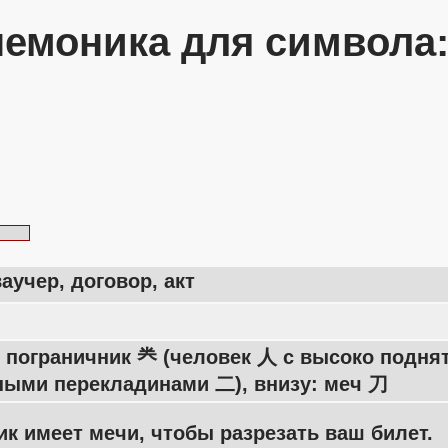
емоника для символа
ваучер, договор, акт
: пограничник 龹 (человек 人 с высоко подн
ными перекладинами 二), внизу: меч 刀
к имеет мечи, чтобы разрезать ваш билет.