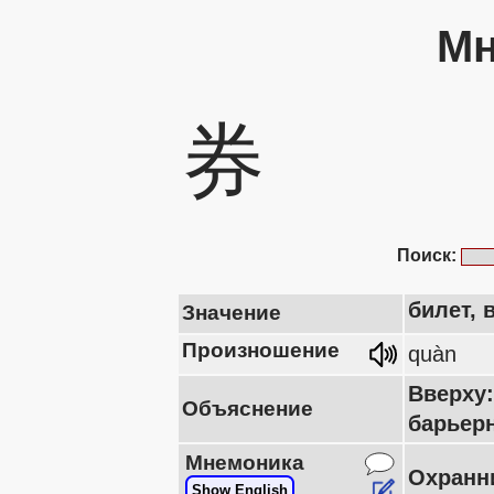
Мн
券
Поиск:
билет, 
Значение
Произношение
quàn
Вверху
Объяснение
барьер
Мнемоника
Охранни
Show English