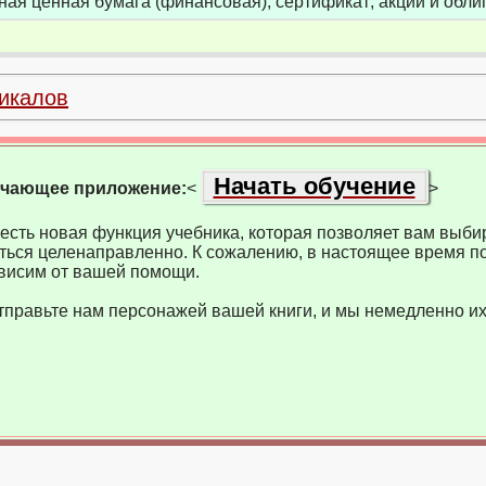
ная ценная бумага (финансовая); сертификат; акции и обли
икалов
Начать обучение
учающее приложение:
<
>
есть новая функция учебника, которая позволяет вам выбир
ться целенаправленно. К сожалению, в настоящее время по
висим от вашей помощи.
тправьте нам персонажей вашей книги, и мы немедленно их