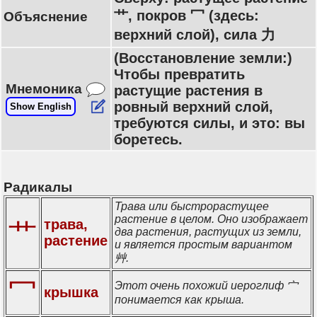
艹, покров 冖 (здесь:
Объяснение
верхний слой), сила 力
(Восстановление земли:)
Чтобы превратить
Мнемоника
растущие растения в
ровный верхний слой,
Show English
требуются силы, и это: вы
боретесь.
Радикалы
Трава или быстрорастущее
растение в целом. Оно изображает
трава,
艹
два растения, растущих из земли,
растение
и является простым вариантом
艸.
冖
Этот очень похожий иероглиф 宀
крышка
понимается как крыша.