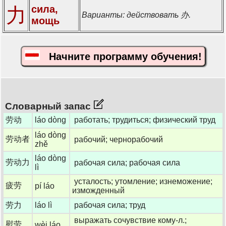
сила,
力
Варианты: действовать 办.
мощь
Начните программу обучения!
Словарный запас
劳动
láo dòng
работать; трудиться; физический труд
láo dòng
劳动者
рабочий; чернорабочий
zhě
láo dòng
劳动力
рабочая сила; рабочая сила
lì
усталость; утомление; изнеможение;
疲劳
pí láo
изможденный
劳力
láo lì
рабочая сила; труд
выражать сочувствие кому-л.;
慰劳
wèi láo