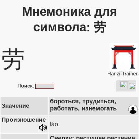
Мнемоника для
символа: 劳
劳
Hanzi-Trainer
Поиск:
бороться, трудиться,
Значение
работать, изнемогать
Произношение
láo
Сверху: растущее растение