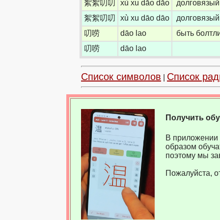
絮絮叨叨
xù xu dāo dāo
долговязый;
絮絮叨叨
xù xu dāo dāo
долговязый;
叨唠
dāo lao
быть болтли
叨唠
dāo lao
Список символов
Список рад
|
Получить об
В приложении 
образом обуча
поэтому мы за
Пожалуйста, о