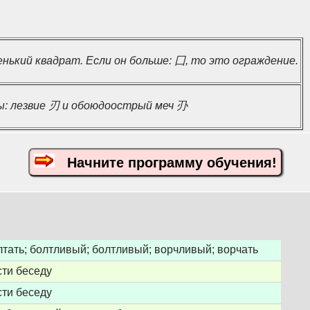
нький квадрат. Если он больше: 囗, то это ограждение.
: лезвие 刃 и обоюдоострый меч 刅
Начните программу обучения!
лтать; болтливый; болтливый; ворчливый; ворчать
сти беседу
сти беседу