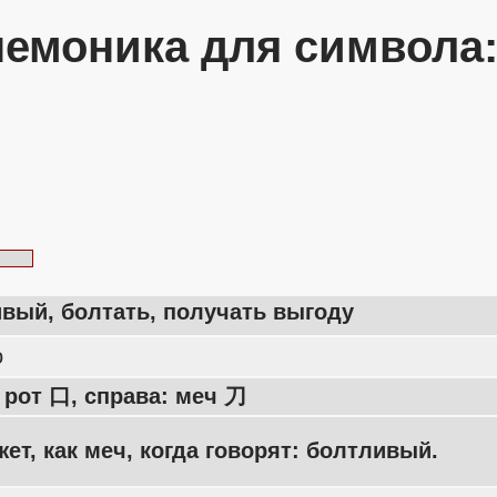
емоника для символа
вый, болтать, получать выгоду
o
 рот 口, справа: меч 刀
жет, как меч, когда говорят: болтливый.