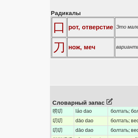
Радикалы
口
рот, отверстие
Это мале
刀
нож, меч
варианты
Словарный запас
唠叨
láo dao
болтать; бо
叨叨
dāo dao
болтать; ве
叨叨
dāo dao
болтать; ве