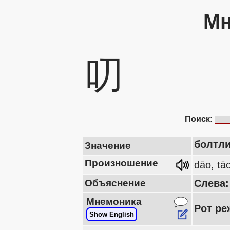
Мн
叨
Поиск:
болтли
Значение
Произношение
dāo, tā
Объяснение
Слева:
Мнемоника
Рот ре
Show English