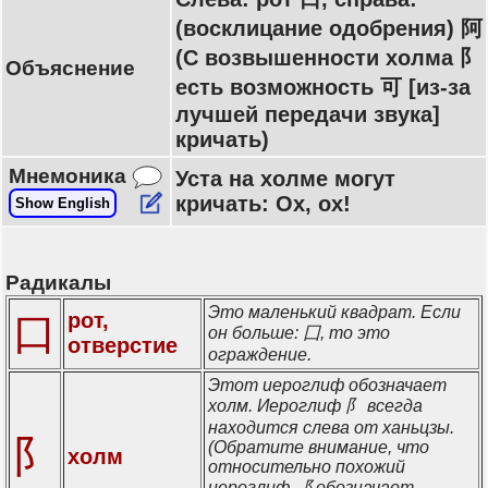
(восклицание одобрения) 阿
(С возвышенности холма 阝
Объяснение
есть возможность 可 [из-за
лучшей передачи звука]
кричать)
Мнемоника
Уста на холме могут
кричать: Ох, ох!
Show English
Радикалы
Это маленький квадрат. Если
рот,
口
он больше: 囗, то это
отверстие
ограждение.
Этот иероглиф обозначает
холм. Иероглиф 阝 всегда
находится слева от ханьцзы.
阝
(Обратите внимание, что
холм
относительно похожий
иероглиф ⻏ обозначает