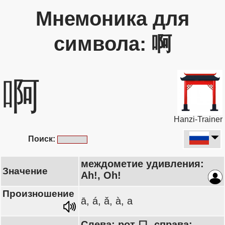
Мнемоника для
символа: 啊
啊
Hanzi-Trainer
Поиск:
междометие удивления:
Значение
Ah!, Oh!
Произношение
ā, á, ǎ, à, a
Слева: рот 口, справа: