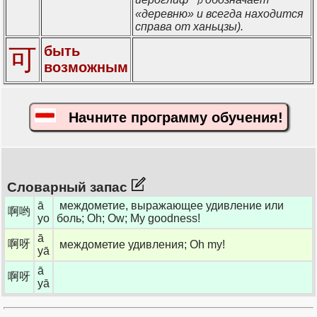
«деревню» и всегда находится
справа от ханьцзы).
быть
可
возможным
Начните программу обучения!
Словарный запас
ā
междометие, выражающее удивление или
啊哟
yo
боль; Oh; Ow; My goodness!
ā
啊呀
междометие удивления; Oh my!
yā
ā
啊呀
yā