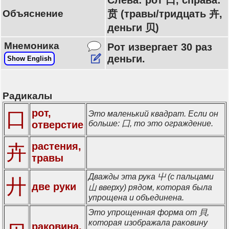
Слева: рот 口, справа:
Объяснение
贲 (травы/тридцать 卉,
деньги 贝)
Мнемоника
Рот извергает 30 раз
деньги.
Show English
Радикалы
рот,
口
Это маленький квадрат. Если он
отверстие
больше: 囗, то это ограждение.
растения,
卉
травы
Дважды эта рука 屮 (с пальцами
廾
две руки
山 вверху) рядом, которая была
упрощена и объединена.
Это упрощенная форма от 貝,
которая изображала раковину
раковина,