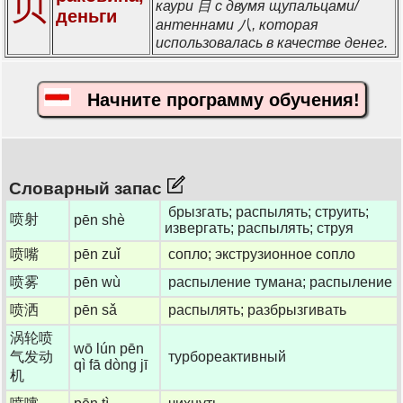
贝
каури 目 с двумя щупальцами/
деньги
антеннами 八, которая
использовалась в качестве денег.
Начните программу обучения!
Словарный запас
брызгать; распылять; струить;
喷射
pēn shè
извергать; распылять; струя
喷嘴
pēn zuǐ
сопло; экструзионное сопло
喷雾
pēn wù
распыление тумана; распыление
喷洒
pēn sǎ
распылять; разбрызгивать
涡轮喷
wō lún pēn
气发动
турбореактивный
qì fā dòng jī
机