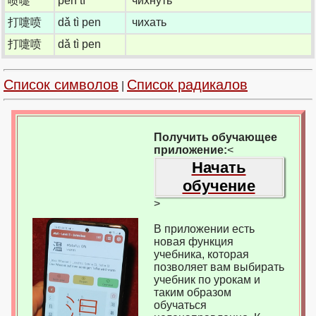
喷嚏
pēn tì
чихнуть
打嚏喷
dǎ tì pen
чихать
打嚏喷
dǎ tì pen
Список символов
Список радикалов
|
Получить обучающее
приложение:
<
Начать
обучение
>
В приложении есть
новая функция
учебника, которая
позволяет вам выбирать
учебник по урокам и
таким образом
обучаться