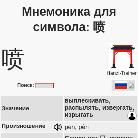
Мнемоника для
символа: 喷
喷
Hanzi-Trainer
Поиск:
выплескивать,
распылять, извергать,
Значение
изрыгать
Произношение
pēn, pèn