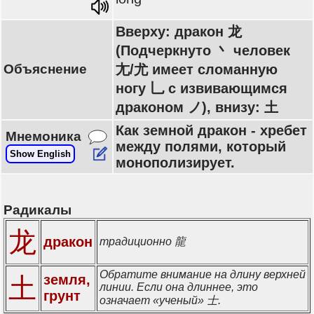
Вверху: дракон 龙
(Подчеркнуто 丶 человек
Объяснение
尢/尤 имеет сломанную
ногу 乚 с извивающимся
драконом ノ), внизу: 土
Как земной дракон - хребет
Мнемоника
между полями, который
Show English
монополизирует.
Радикалы
龙
дракон
традиционно 龍
Обратите внимание на длину верхней
земля,
土
линии. Если она длиннее, это
грунт
означает «ученый» 士.