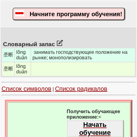
Начните программу обучения!
Словарный запас
lǒng
занимать господствующее положение на
垄断
duàn
рынке; монополизировать
lǒng
垄断
duàn
Список символов
Список радикалов
|
Получить обучающее
приложение:
<
Начать
обучение