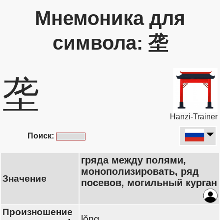
Мнемоника для
символа: 垄
垄
Hanzi-Trainer
Поиск:
гряда между полями,
монополизировать, ряд
Значение
посевов, могильный курган
Произношение
lǒng