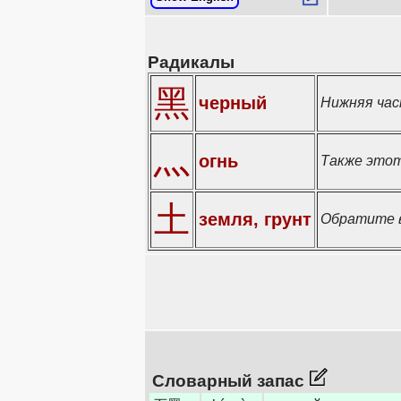
Радикалы
黑
черный
Нижняя час
灬
огнь
Также этот
土
земля, грунт
Обратите в
Словарный запас