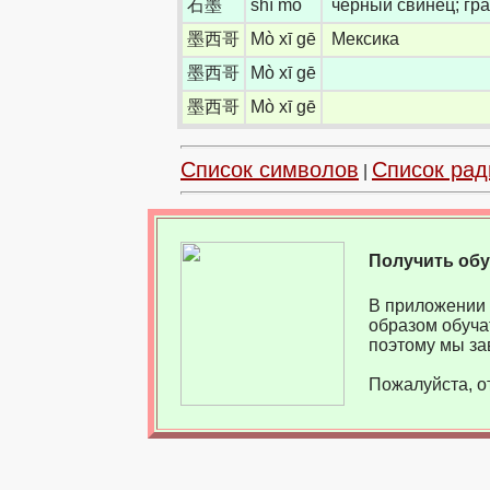
石墨
shí mò
черный свинец; гр
墨西哥
Mò xī gē
Мексика
墨西哥
Mò xī gē
墨西哥
Mò xī gē
Список символов
Список рад
|
Получить об
В приложении 
образом обуча
поэтому мы за
Пожалуйста, о