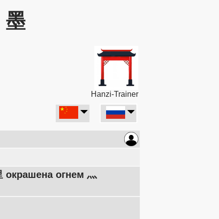
: 墨
Hanzi-Trainer
里 окрашена огнем 灬