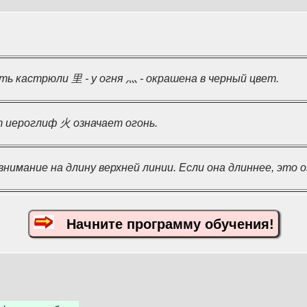
ть кастрюли 里 - у огня 灬 - окрашена в черный цвет.
 иероглиф 火 означает огонь.
нимание на длину верхней линии. Если она длиннее, это 
Начните программу обучения!