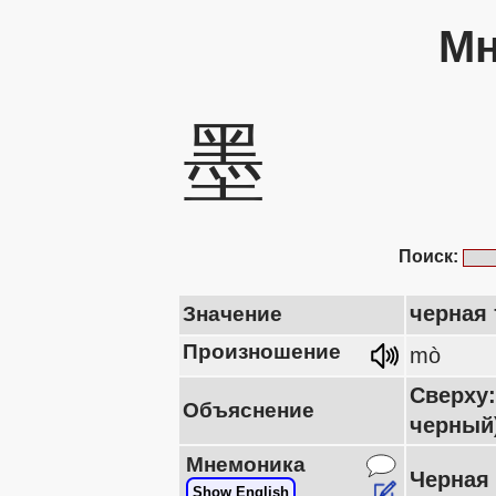
Мн
墨
Поиск:
черная
Значение
Произношение
mò
Сверху:
Объяснение
черный)
Мнемоника
Черная 
Show English