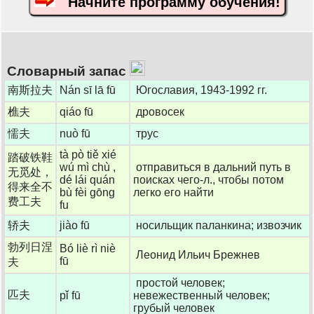
Начните программу обучения!
Словарный запас
南斯拉夫
Nán sī lā fū
Югославия, 1943-1992 гг.
樵夫
qiáo fū
дровосек
懦夫
nuò fū
трус
tà pò tiě xié
踏破铁鞋
wú mì chù ,
отправиться в дальний путь в
无觅处，
dé lái quán
поисках чего-л., чтобы потом
得来全不
bù fèi gōng
легко его найти
费工夫
fu
轿夫
jiào fū
носильщик паланкина; извозчик
勃列日涅
Bó liè rì niè
Леонид Ильич Брежнев
fū
夫
простой человек;
匹夫
pǐ fū
невежественный человек;
грубый человек