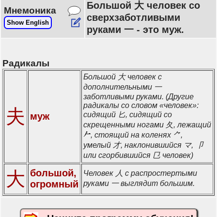
Большой 大 человек со
Мнемоника
сверхзаботливыми
Show English
руками 一 - это муж.
Радикалы
Большой 大 человек с
дополнительными 一
заботливыми руками. (Другие
радикалы со словом «человек»:
夫
сидящий 匕, сидящий со
муж
скрещенными ногами 夂, лежащий
, стоящий на коленях ⺈,
умелый 才, наклонившийся マ, 卩
или сгорбившийся 㔾 человек)
большой,
大
Человек 人 с распростертыми
огромный
руками 一 выглядит большим.