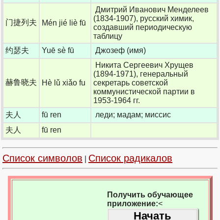
Дмитрий Иванович Менделеев
(1834-1907), русский химик,
门捷列夫
Mén jié liè fū
создавший периодическую
таблицу
约瑟夫
Yuē sè fū
Джозеф (имя)
Никита Сергеевич Хрущев
(1894-1971), генеральный
赫鲁晓夫
Hè lǔ xiǎo fu
секретарь советской
коммунистической партии в
1953-1964 гг.
夫人
fū ren
леди; мадам; миссис
夫人
fū ren
Список символов
Список радикалов
|
Получить обучающее
приложение:
<
Начать