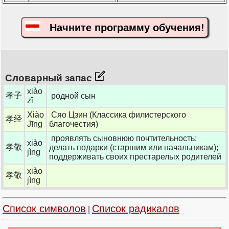
Начните программу обучения!
Словарный запас
xiào
孝子
родной сын
zǐ
Xiào
Сяо Цзин (Классика филистерского
孝经
Jīng
благочестия)
проявлять сыновнюю почтительность;
xiào
孝敬
делать подарки (старшим или начальникам);
jìng
поддерживать своих престарелых родителей
xiào
孝敬
jìng
Список символов
Список радикалов
|