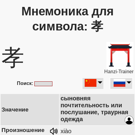
Мнемоника для
символа: 孝
孝
Hanzi-Trainer
Поиск:
сыновняя
почтительность или
Значение
послушание, траурная
одежда
Произношение
xiào