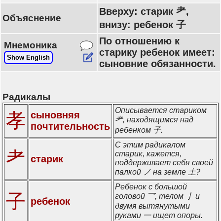
Вверху: старик 耂,
Объяснение
внизу: ребенок 子
По отношению к
Мнемоника
старику ребенок имеет:
Show English
сыновние обязанности.
Радикалы
Описывается стариком
孝
сыновняя
耂, находящимся над
почтительность
ребенком 子.
С этим радикалом
耂
старик, кажется,
старик
поддерживает себя своей
палкой ノ на земле 土?
Ребенок с большой
子
головой 乛, телом 亅 и
ребенок
двумя вытянутыми
руками 一 ищет опоры.