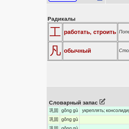
Радикалы
工
работать, строить
Попе
凡
обычный
Стол
Словарный запас
巩固
gǒng gù
укреплять; консолиди
巩固
gǒng gù
巩固
gǒng gù