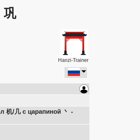
: 巩
Hanzi-Trainer
ол 机/几 с царапиной 丶 -