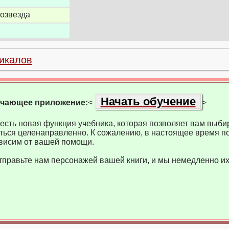
нозвезда
икалов
Начать обучение
учающее приложение:
<
>
есть новая функция учебника, которая позволяет вам выбир
ться целенаправленно. К сожалению, в настоящее время по
висим от вашей помощи.
тправьте нам персонажей вашей книги, и мы немедленно их