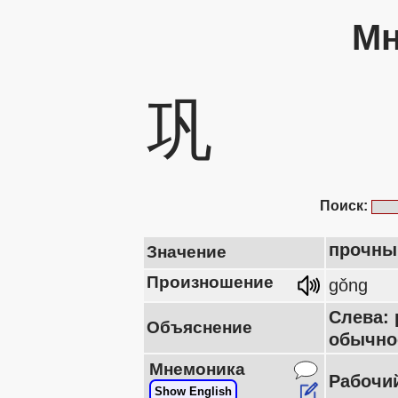
Мн
巩
Поиск:
прочный
Значение
Произношение
gǒng
Слева: 
Объяснение
обычное
Мнемоника
Рабочий
Show English