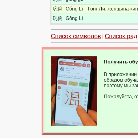
巩俐
Gǒng Lì
Гонг Ли, женщина-ки
巩俐
Gǒng Lì
Список символов
Список рад
|
Получить об
В приложении 
образом обуча
поэтому мы за
Пожалуйста, о