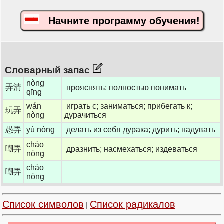
Начните программу обучения!
Словарный запас
nòng
弄清
прояснять; полностью понимать
qīng
wán
играть с; заниматься; прибегать к;
玩弄
nòng
дурачиться
愚弄
yú nòng
делать из себя дурака; дурить; надувать
cháo
嘲弄
дразнить; насмехаться; издеваться
nòng
cháo
嘲弄
nòng
Список символов
Список радикалов
|