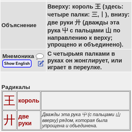
Вверху: король 王 (здесь:
четыре палки: 三,丨), внизу:
две руки 廾 (дважды эта
Объяснение
рука 屮 с пальцами 山 по
направлению к верху;
упрощено и объединено).
С четырьмя палками в
Мнемоника
руках он жонглирует, или
Show English
играет в переулке.
Радикалы
王
король
Дважды эта рука 屮 (с пальцами 山
две
廾
вверху) рядом, которая была
руки
упрощена и объединена.