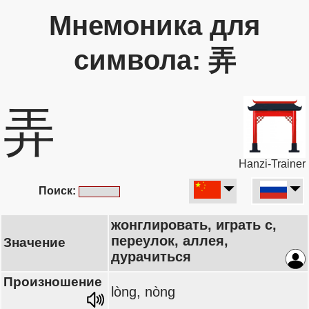
Мнемоника для
символа: 弄
弄
Hanzi-Trainer
Поиск:
жонглировать, играть с,
переулок, аллея,
Значение
дурачиться
Произношение
lòng, nòng