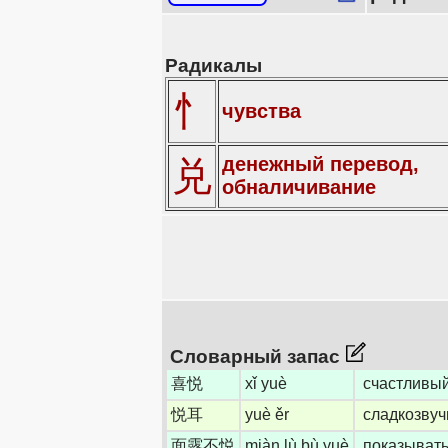
Радикалы
忄
чувства
денежный перевод,
兑
обналичивание
Словарный запас
喜悦
xǐ yuè
счастливый
悦耳
yuè ěr
сладкозвуч
面露不悦
miàn lù bù yuè
показывать