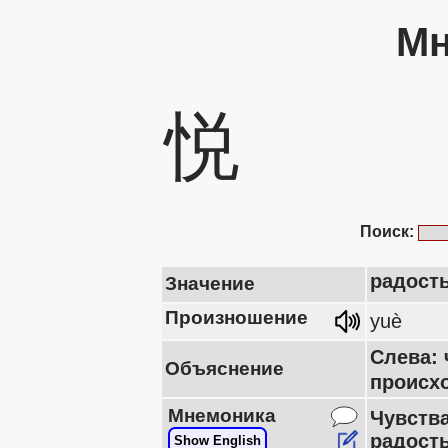
Мн
悦
Поиск:
радост
Значение
Произношение
yuè
Слева: 
Объяснение
происх
Мнемоника
Чувства
радость
Show English