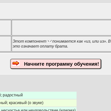
Этот компонент 丷 понимается как «из, или из». 
это означает оплату брата.
Начните программу обучения!
; радостный
ный; красивый (о звуке)
 несчастье или неудовольствие (идиома)