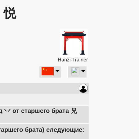
: 悦
Hanzi-Trainer
д 丷 от старшего брата 兄
таршего брата) следующие: