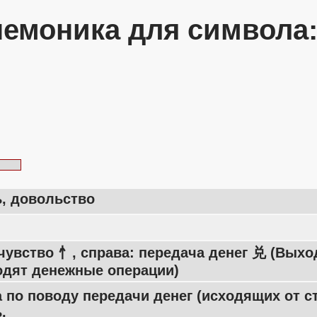
емоника для символа
ь, довольство
чувство 忄, справа: передача денег 兑 (Выхо
одят денежные операции)
 по поводу передачи денег (исходящих от с
.