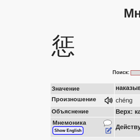
Мн
惩
Поиск:
наказыв
Значение
Произношение
chéng
Объяснение
Верх: к
Мнемоника
Действу
Show English