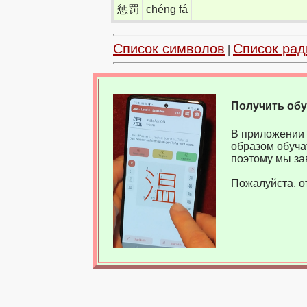
惩罚
chéng fá
Список символов
Список рад
|
Получить об
В приложении 
образом обуча
поэтому мы за
Пожалуйста, о