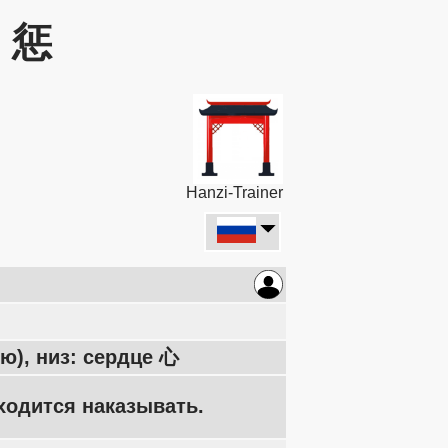
: 惩
Hanzi-Trainer
ю), низ: сердце 心
иходится наказывать.