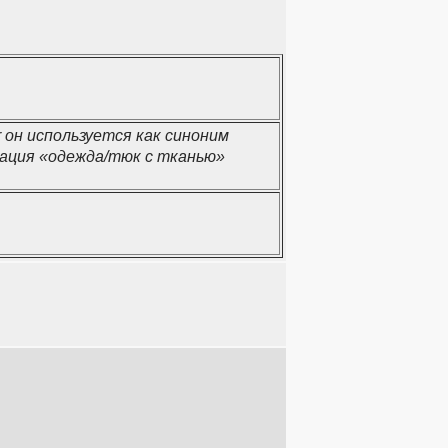
r он используется как синоним
тация «одежда/тюк с тканью»