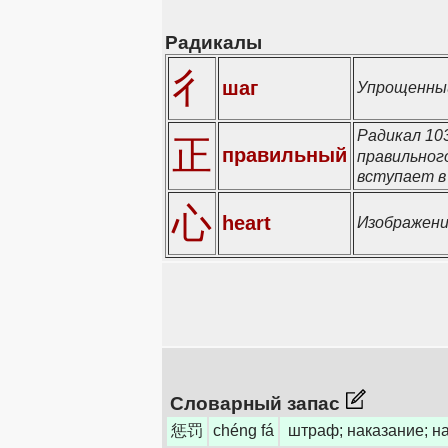
Радикалы
彳
шаг
Упрощенный
Радикал 103
正
правильный
правильног
вступает в
心
heart
Изображени
Словарный запас
惩罚
chéng fá
штраф; наказание; н