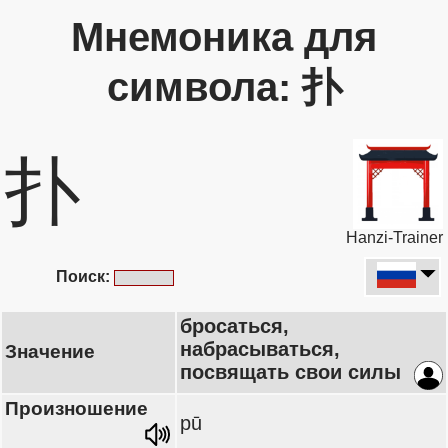
Мнемоника для
символа: 扑
扑
Hanzi-Trainer
Поиск:
бросаться,
набрасываться,
Значение
посвящать свои силы
Произношение
pū