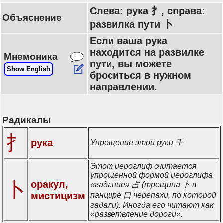
Слева: рука 扌, справа:
Объяснение
развилка пути 卜
Если ваша рука
находится на развилке
Мнемоника
пути, вы можете
Show English
броситься в нужном
направлении.
Радикалы
扌
рука
Упрощение этой руки 手
Этот иероглиф считается
упрощенной формой иероглифа
卜
оракул,
«гадание» 占 (трещина 卜 в
мистицизм
панцире 口 черепахи, по которой
гадали). Иногда его читают как
«разветвление дороги».