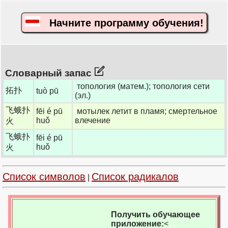
Начните программу обучения!
Словарный запас
топология (матем.); топология сети
拓扑
tuò pū
(эл.)
飞蛾扑
fēi é pū
мотылек летит в пламя; смертельное
huǒ
влечение
火
飞蛾扑
fēi é pū
huǒ
火
Список символов
Список радикалов
|
Получить обучающее
приложение:
<