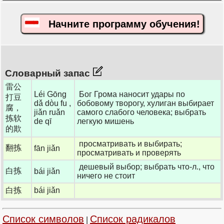
Начните программу обучения!
Словарный запас
雷公
Léi Gōng
Бог Грома наносит удары по
打豆
dǎ dòu fu ,
бобовому творогу, хулиган выбирает
腐，
jiǎn ruǎn
самого слабого человека; выбрать
拣软
de qī
легкую мишень
的欺
просматривать и выбирать;
翻拣
fān jiǎn
просматривать и проверять
дешевый выбор; выбрать что-л., что
白拣
bái jiǎn
ничего не стоит
白拣
bái jiǎn
Список символов
Список радикалов
|