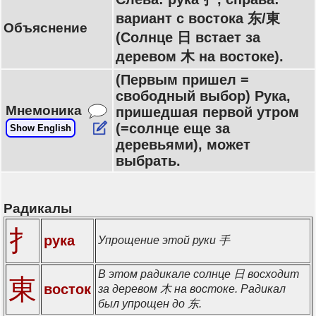
вариант с востока 东/東
Объяснение
(Солнце 日 встает за
деревом 木 на востоке).
(Первым пришел =
свободный выбор) Рука,
Мнемоника
пришедшая первой утром
(=солнце еще за
Show English
деревьями), может
выбрать.
Радикалы
扌
рука
Упрощение этой руки 手
В этом радикале солнце 日 восходит
東
восток
за деревом 木 на востоке. Радикал
был упрощен до 东.