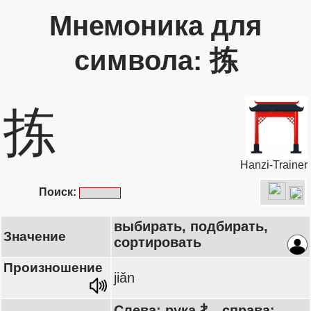
Мнемоника для
символа: 拣
拣
Hanzi-Trainer
Поиск:
выбирать, подбирать,
Значение
сортировать
Произношение
jiǎn
Слева: рука 扌, справа: