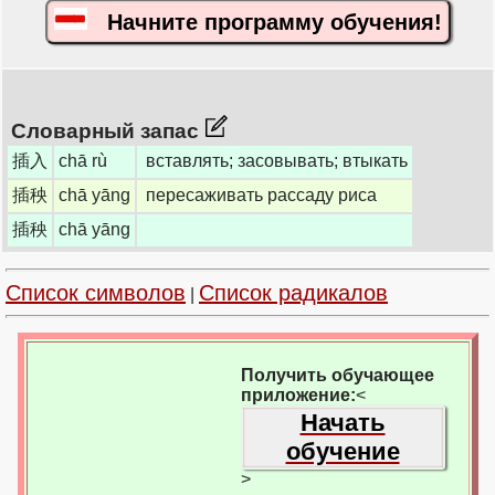
Начните программу обучения!
Словарный запас
插入
chā rù
вставлять; засовывать; втыкать
插秧
chā yāng
пересаживать рассаду риса
插秧
chā yāng
Список символов
Список радикалов
|
Получить обучающее
приложение:
<
Начать
обучение
>