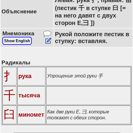
Левая: рука 扌, правая: 臿
(пестик 千 в ступке 臼 [=
Объяснение
на него давят с двух
сторон E,彐 ])
Мнемоника
Рукой положите пестик в
ступку: вставляя.
Show English
Радикалы
扌
рука
Упрощение этой руки 手
千
тысяча
臼
Как две руки E, 彐, которые
миномет
толкают с обеих сторон.