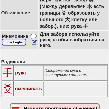
(Между деревьями 木 есть
Объяснение
границы 爻 образовать у
большого 大 клетку или
забор.), низ: рука 手
Для забора используйте
Мнемоника
руку, чтобы взобраться на
Show English
него.
Радикалы
手
Изображение руки с
рука
вытянутыми пальцами
爻
смешивать
Начните программу обучения!