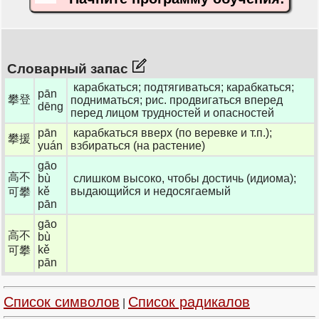
Словарный запас
карабкаться; подтягиваться; карабкаться;
pān
攀登
подниматься; рис. продвигаться вперед
dēng
перед лицом трудностей и опасностей
pān
карабкаться вверх (по веревке и т.п.);
攀援
yuán
взбираться (на растение)
gāo
高不
bù
слишком высоко, чтобы достичь (идиома);
kě
выдающийся и недосягаемый
可攀
pān
gāo
高不
bù
kě
可攀
pān
Список символов
Список радикалов
|