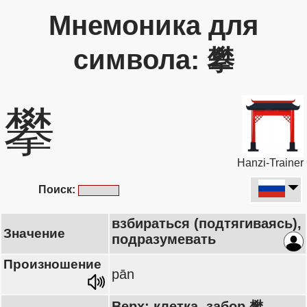
Мнемоника для
символа: 攀
攀
Hanzi-Trainer
Поиск:
взбираться (подтягиваясь),
Значение
подразумевать
Произношение
pān
Верх: клетка, забор 樊