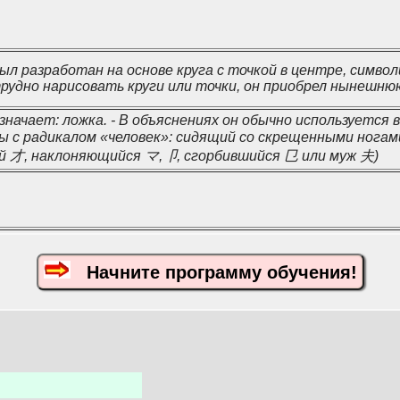
л разработан на основе круга с точкой в центре, символ
удно нарисовать круги или точки, он приобрел нынешню
начает: ложка. - В объяснениях он обычно используется в
ы с радикалом «человек»: сидящий со скрещенными нога
й 才, наклоняющийся マ,卩, сгорбившийся 㔾 или муж 夫)
Начните программу обучения!