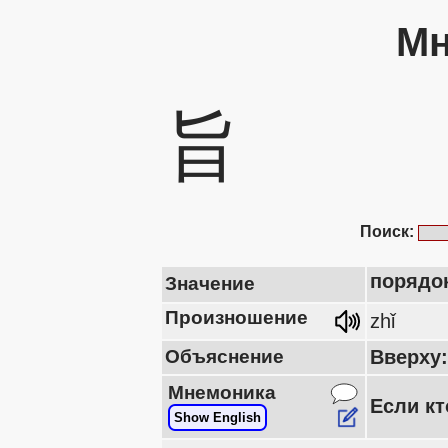
Мн
旨
Поиск:
порядок
Значение
Произношение
zhǐ
Объяснение
Вверху:
Мнемоника
Если кт
Show English