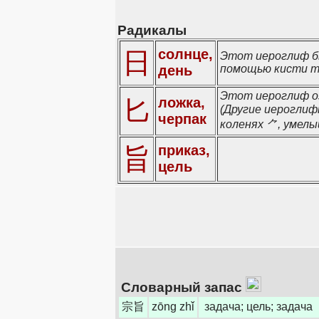
Радикалы
солнце,
日
Этот иероглиф бы
день
помощью кисти тр
Этот иероглиф оз
匕
ложка,
(Другие иероглиф
черпак
коленях ⺈, умелы
приказ,
旨
цель
Словарный запас
宗旨
zōng zhǐ
задача; цель; задача