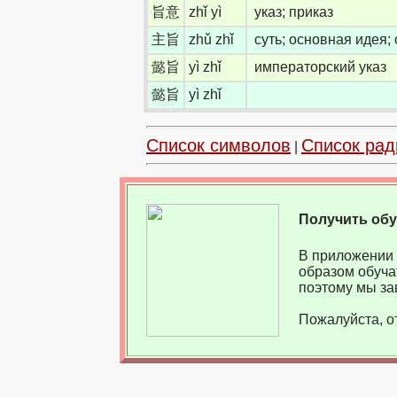
旨意
zhǐ yì
указ; приказ
主旨
zhǔ zhǐ
суть; основная идея;
懿旨
yì zhǐ
императорский указ
懿旨
yì zhǐ
Список символов
Список рад
|
Получить об
В приложении 
образом обуча
поэтому мы за
Пожалуйста, о