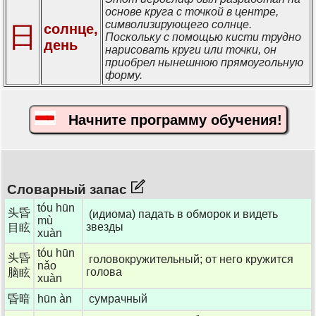
основе круга с точкой в центре,
символизирующего солнце.
日
солнце,
Поскольку с помощью кисти трудно
день
нарисовать круги или точки, он
приобрел нынешнюю прямоугольную
форму.
Начните программу обучения!
Словарный запас
tóu hūn
头昏
(идиома) падать в обморок и видеть
mù
звезды
目眩
xuàn
tóu hūn
头昏
головокружительный; от него кружится
nǎo
голова
脑眩
xuàn
昏暗
hūn àn
сумрачный