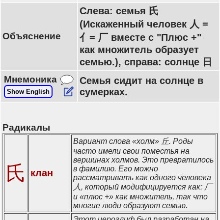
Слева: семья 氏
(Искаженный человек 人 =
Объяснение
亻= 厂 вместе с "Плюс +"
как множитель образует
семью.), справа: солнце 日
Мнемоника
Семья сидит на солнце в
сумерках.
Show English
Радикалы
Вариант слова «холм» 丘. Роды
часто имели свои поместья на
вершинах холмов. Это превратилось
氏
в фамилию. Его можно
клан
рассматривать как одного человека
人, который модифицируется как: 厂
и «плюс +» как множитель, так что
многие люди образуют семью.
Этот иероглиф был разработан на