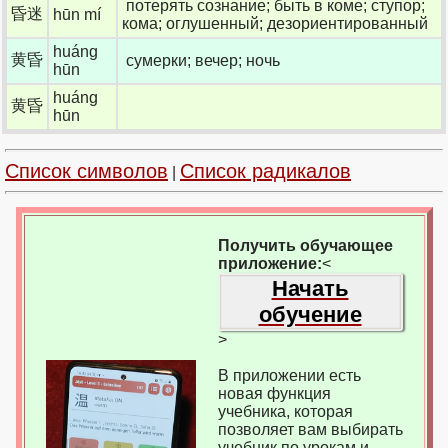
потерять сознание; быть в коме; ступор;
昏迷
hūn mí
кома; оглушенный; дезориентированный
huáng
黄昏
сумерки; вечер; ночь
hūn
huáng
黄昏
hūn
Список символов
Список радикалов
|
Получить обучающее
приложение:
<
Начать
обучение
>
В приложении есть
новая функция
учебника, которая
позволяет вам выбирать
учебник по урокам и