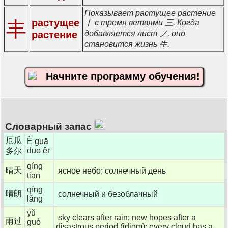
Показывает растущее растение
растущее
丰
丨 с тремя ветвями 三. Когда
растение
добавляется лист ノ, оно
становится жизнь 生.
Начните программу обучения!
Словарный запас
厄瓜
È guā
duō ěr
多尔
qíng
晴天
ясное небо; солнечный день
tiān
qíng
晴朗
солнечный и безоблачный
lǎng
yǔ
sky clears after rain; new hopes after a
雨过
guò
disastrous period (idiom); every cloud has a