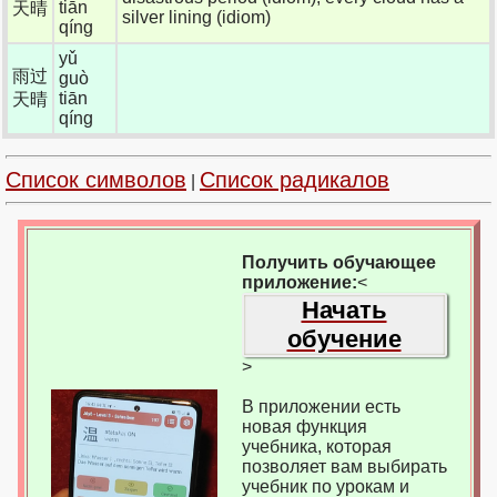
tiān
天晴
silver lining (idiom)
qíng
yǔ
雨过
guò
tiān
天晴
qíng
Список символов
Список радикалов
|
Получить обучающее
приложение:
<
Начать
обучение
>
В приложении есть
новая функция
учебника, которая
позволяет вам выбирать
учебник по урокам и