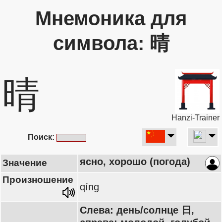
Мнемоника для
символа: 晴
晴
Hanzi-Trainer
Поиск:
ясно, хорошо (погода)
Значение
Произношение
qíng
Слева: день/солнце 日,