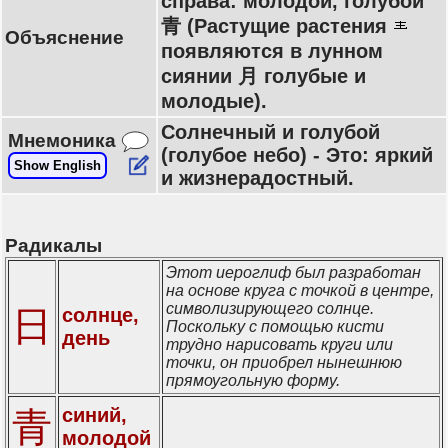
справа: молодой, голубой
青 (Растущие растения
Объяснение
появляются в лунном
сиянии 月 голубые и
молодые).
Солнечный и голубой
Мнемоника
(голубое небо) - Это: яркий
Show English
и жизнерадостный.
Радикалы
Этот иероглиф был разработан
на основе круга с точкой в центре,
символизирующего солнце.
日
солнце,
Поскольку с помощью кисти
день
трудно нарисовать круги или
точки, он приобрел нынешнюю
прямоугольную форму.
синий,
青
молодой