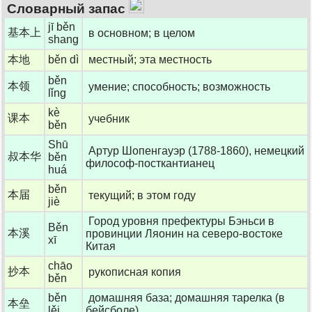
Словарный запас
jī běn
基本上
в основном; в целом
shang
本地
běn dì
местный; эта местность
běn
本领
умение; способность; возможность
lǐng
kè
课本
учебник
běn
Shū
Артур Шопенгауэр (1788-1860), немецкий
叔本华
běn
философ-посткантианец
huá
běn
本届
текущий; в этом году
jiè
Город уровня префектуры Бэньси в
Běn
本溪
провинции Ляонин на северо-востоке
xī
Китая
chāo
抄本
рукописная копия
běn
běn
домашняя база; домашняя тарелка (в
本垒
lěi
бейсболе)