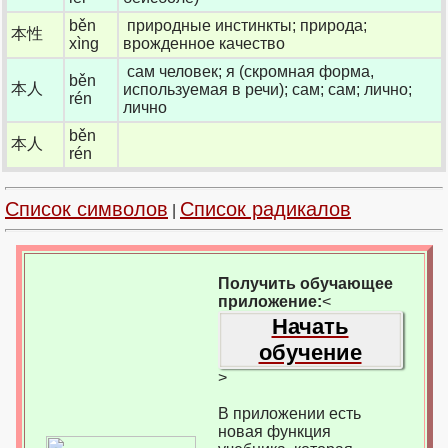
běn
природные инстинкты; природа;
本性
xìng
врожденное качество
сам человек; я (скромная форма,
běn
本人
используемая в речи); сам; сам; лично;
rén
лично
běn
本人
rén
Список символов
Список радикалов
|
Получить обучающее
приложение:
<
Начать
обучение
>
В приложении есть
новая функция