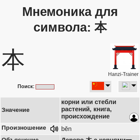
Мнемоника для
символа: 本
本
Hanzi-Trainer
Поиск:
корни или стебли
растений, книга,
Значение
происхождение
Произношение
běn
Объяснение