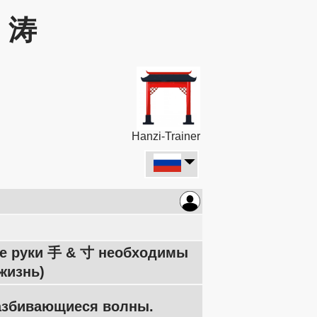
: 涛
Hanzi-Trainer
ые руки 手 & 寸 необходимы
жизнь)
разбивающиеся волны.