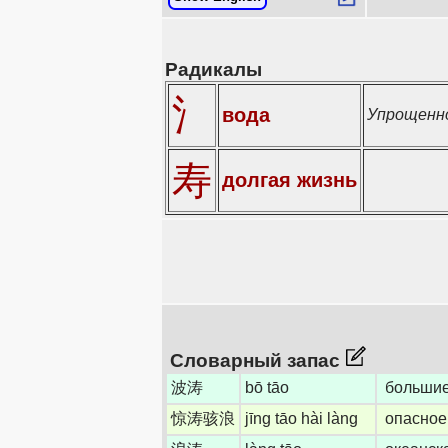
Радикалы
氵
вода
Упрощенн
寿
долгая жизнь
Словарный запас
波涛
bō tāo
большие
惊涛骇浪
jīng tāo hài làng
опасное