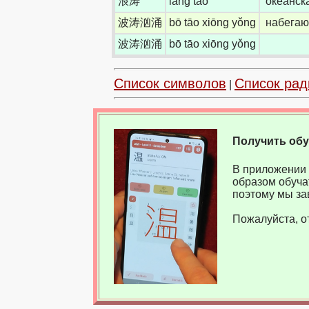
浪涛
làng tāo
океанск
波涛汹涌
bō tāo xiōng yǒng
набегаю
波涛汹涌
bō tāo xiōng yǒng
Список символов
Список рад
|
Получить об
В приложении 
образом обуча
поэтому мы за
Пожалуйста, о