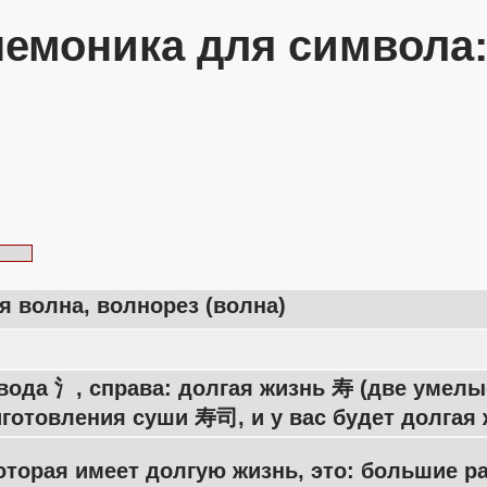
емоника для символа
 волна, волнорез (волна)
 вода 氵, справа: долгая жизнь 寿 (две умел
готовления суши 寿司, и у вас будет долгая 
оторая имеет долгую жизнь, это: большие 