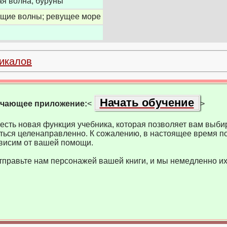
ая волна; буруны
щие волны; ревущее море
икалов
Начать обучение
учающее приложение:
<
>
есть новая функция учебника, которая позволяет вам выбир
ться целенаправленно. К сожалению, в настоящее время по
висим от вашей помощи.
тправьте нам персонажей вашей книги, и мы немедленно их