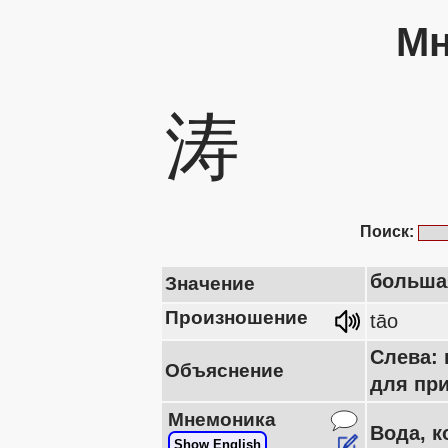
Мн
涛
Поиск:
большая
Значение
Произношение
tāo
Слева:
Объяснение
для при
Мнемоника
Вода, к
Show English