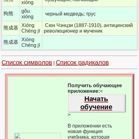
xióng
gǒu
狗熊
черный медведь; трус
xióng
Xióng
Сюн Чэнцзи (1887-1910), антицинский
熊成基
Chéng jī
революционер и мученик
Xióng
熊成基
Chéng jī
Список символов
Список радикалов
|
Получить обучающее
приложение:
<
Начать
обучение
>
В приложении есть
новая функция
учебника, которая