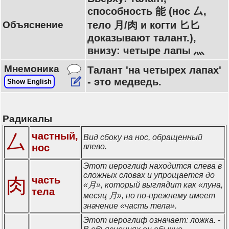
способность 能 (нос 厶,
Объяснение
тело 月/肉 и когти 匕匕
доказывают талант.),
внизу: четыре лапы 灬
Мнемоника
Талант 'на четырех лапах'
- это медведь.
Show English
Радикалы
частный,
厶
Вид сбоку на нос, обращенный
нос
влево.
Этот иероглиф находится слева в
сложных словах и упрощается до
肉
часть
«月», который выглядит как «луна,
тела
месяц 月», но по-прежнему имеет
значение «часть тела».
Этот иероглиф означает: ложка. -