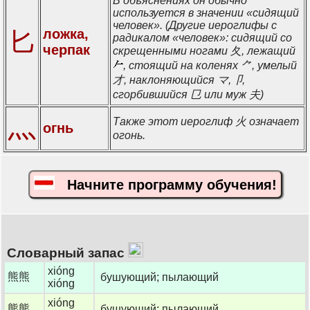
В объяснениях он обычно
используется в значении «сидящий
человек». (Другие иероглифы с
匕
ложка,
радикалом «человек»: сидящий со
черпак
скрещенными ногами 夂, лежащий
, стоящий на коленях ⺈, умелый
才, наклоняющийся マ,卩,
сгорбившийся 㔾 или муж 夫)
灬
Также этот иероглиф 火 означает
огнь
огонь.
Начните программу обучения!
Словарный запас
xióng
熊熊
бушующий; пылающий
xióng
xióng
熊熊
бушующий; пылающий