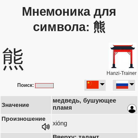
Мнемоника для
символа: 熊
熊
Hanzi-Trainer
Поиск:
медведь, бушующее
Значение
пламя
Произношение
xióng
Вверху: талант,