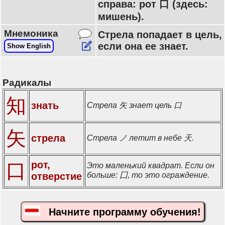
справа: рот 口 (здесь:
мишень).
Мнемоника
Стрела попадает в цель,
если она ее знает.
Show English
Радикалы
知
знать
Стрела 矢 знает цель 口
矢
стрела
Стрела ノ летит в небе 天.
рот,
口
Это маленький квадрат. Если он
отверстие
больше: 囗, то это ограждение.
Начните программу обучения!