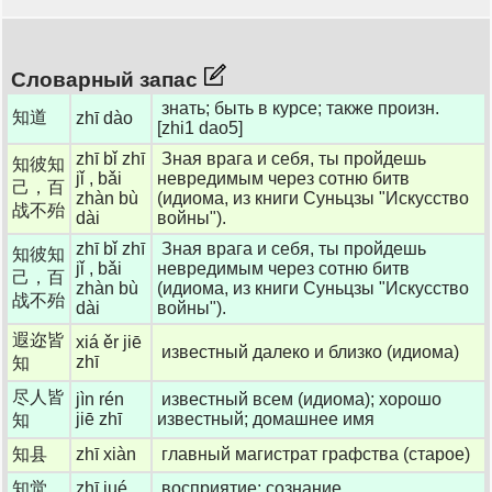
Словарный запас
знать; быть в курсе; также произн.
知道
zhī dào
[zhi1 dao5]
zhī bǐ zhī
Зная врага и себя, ты пройдешь
知彼知
jǐ , bǎi
невредимым через сотню битв
己，百
zhàn bù
(идиома, из книги Суньцзы "Искусство
战不殆
dài
войны").
zhī bǐ zhī
Зная врага и себя, ты пройдешь
知彼知
jǐ , bǎi
невредимым через сотню битв
己，百
zhàn bù
(идиома, из книги Суньцзы "Искусство
战不殆
dài
войны").
遐迩皆
xiá ěr jiē
известный далеко и близко (идиома)
zhī
知
尽人皆
jìn rén
известный всем (идиома); хорошо
jiē zhī
известный; домашнее имя
知
知县
zhī xiàn
главный магистрат графства (старое)
知觉
zhī jué
восприятие; сознание