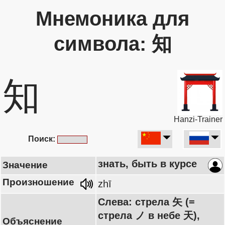
Мнемоника для
символа: 知
知
Hanzi-Trainer
Поиск:
знать, быть в курсе
Значение
Произношение
zhī
Слева: стрела 矢 (=
стрела ノ в небе 天),
Объяснение