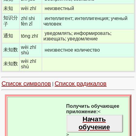
未知
wèi zhī
неизвестный
知识分
zhī shi
интеллигент; интеллигенция; ученый
fèn zǐ
человек
子
уведомлять; информировать;
通知
tōng zhī
извещать; уведомление
wèi zhī
未知数
неизвестное количество
shù
wèi zhī
未知数
shù
Список символов
Список радикалов
|
Получить обучающее
приложение:
<
Начать
обучение
>