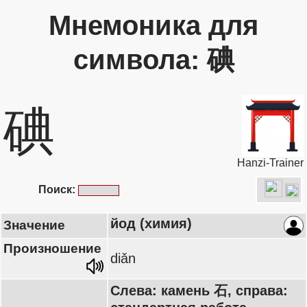
Мнемоника для
символа: 碘
碘
Hanzi-Trainer
Поиск:
йод (химия)
Значение
Произношение
diǎn
Слева: камень 石, справа: