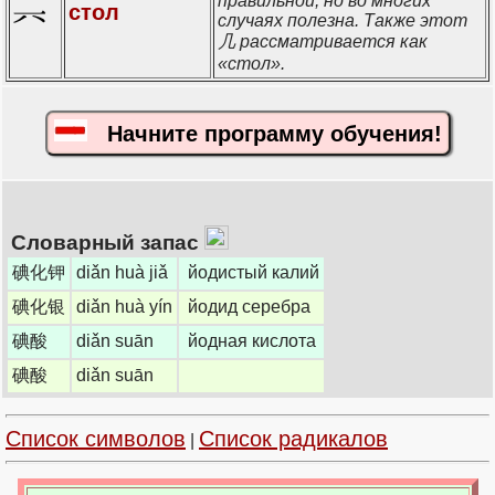
правильной, но во многих
стол
случаях полезна. Также этот
几 рассматривается как
«стол».
Начните программу обучения!
Словарный запас
碘化钾
diǎn huà jiǎ
йодистый калий
碘化银
diǎn huà yín
йодид серебра
碘酸
diǎn suān
йодная кислота
碘酸
diǎn suān
Список символов
Список радикалов
|