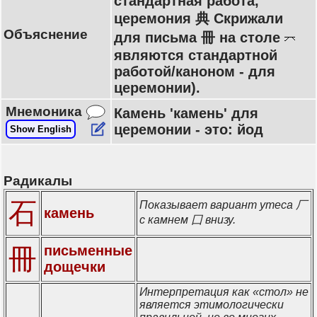
стандартная работа,
церемония 典 Скрижали
Объяснение
для письма 冊 на столе
являются стандартной
работой/каноном - для
церемонии).
Мнемоника
Камень 'камень' для
церемонии - это: йод
Show English
Радикалы
石
Показывает вариант утеса 厂
камень
с камнем 囗 внизу.
письменные
冊
дощечки
Интерпретация как «стол» не
является этимологически