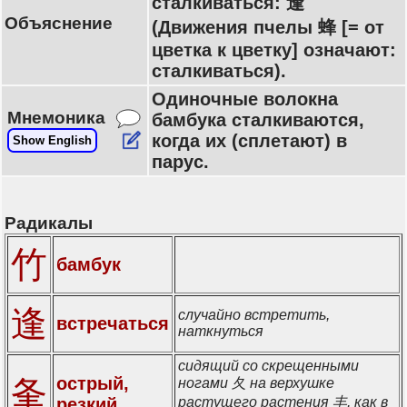
сталкиваться: 逢
Объяснение
(Движения пчелы 蜂 [= от
цветка к цветку] означают:
сталкиваться).
Одиночные волокна
Мнемоника
бамбука сталкиваются,
когда их (сплетают) в
Show English
парус.
Радикалы
竹
бамбук
逢
случайно встретить,
встречаться
наткнуться
сидящий со скрещенными
острый,
夆
ногами 夂 на верхушке
резкий
растущего растения 丰, как в