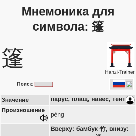
Мнемоника для
символа: 篷
篷
Hanzi-Trainer
Поиск:
парус, плащ, навес, тент
Значение
Произношение
péng
Вверху: бамбук 竹, внизу: