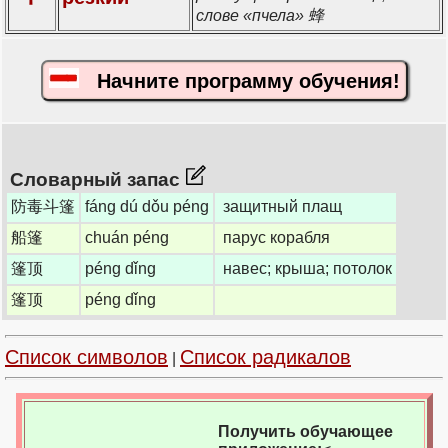
слове «пчела» 蜂
Начните программу обучения!
Словарный запас
防毒斗篷
fáng dú dǒu péng
защитный плащ
船篷
chuán péng
парус корабля
篷顶
péng dǐng
навес; крыша; потолок
篷顶
péng dǐng
Список символов
Список радикалов
|
Получить обучающее