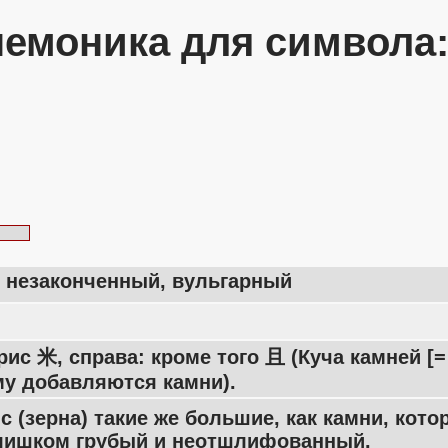
емоника для символа
, незаконченный, вульгарный
рис 米, справа: кроме того 且 (Куча камней [=
му добавляются камни).
с (зерна) такие же большие, как камни, кот
слишком грубый и неотшлифованный.