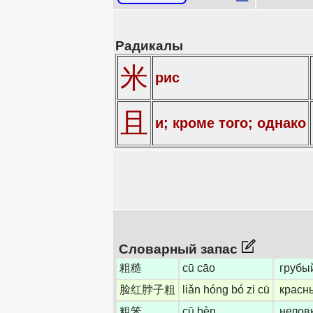
Радикалы
米
рис
且
и; кроме того; однако
Словарный запас
粗糙
cū cāo
грубый
脸红脖子粗
liǎn hóng bó zi cū
красны
粗笨
cū bèn
нелов