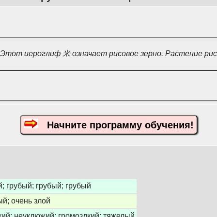
Этот иероглиф 米 означает рисовое зерно. Растение ри
Начните программу обучения!
; грубый; грубый; грубый
й; очень злой
кий; неуклюжий; громоздкий; тяжелый