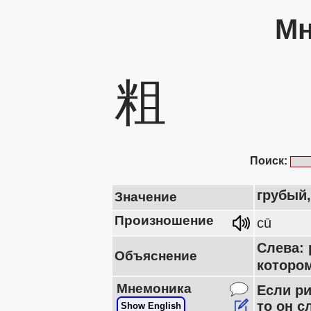
Мн
粗
Поиск:
грубый
Значение
Произношение
cū
Слева: 
Объяснение
которо
Мнемоника
Если ри
то он 
Show English