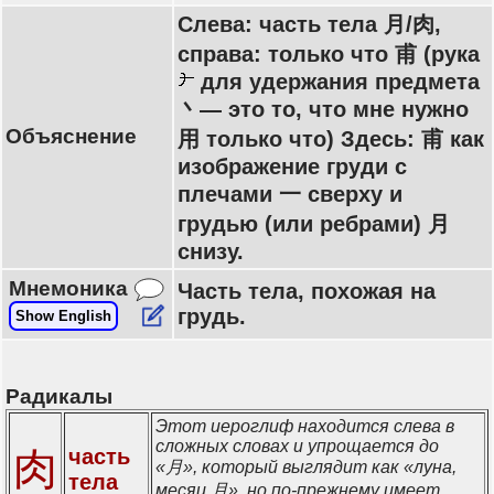
Слева: часть тела 月/肉,
справа: только что 甫 (рука
для удержания предмета
丶— это то, что мне нужно
Объяснение
用 только что) Здесь: 甫 как
изображение груди с
плечами 一 сверху и
грудью (или ребрами) 月
снизу.
Мнемоника
Часть тела, похожая на
грудь.
Show English
Радикалы
Этот иероглиф находится слева в
сложных словах и упрощается до
肉
часть
«月», который выглядит как «луна,
тела
месяц 月», но по-прежнему имеет