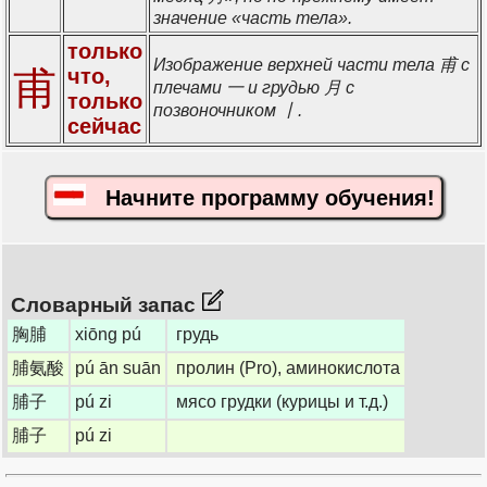
значение «часть тела».
только
Изображение верхней части тела 甫 с
甫
что,
плечами 一 и грудью 月 с
только
позвоночником 丨.
сейчас
Начните программу обучения!
Словарный запас
胸脯
xiōng pú
грудь
脯氨酸
pú ān suān
пролин (Pro), аминокислота
脯子
pú zi
мясо грудки (курицы и т.д.)
脯子
pú zi