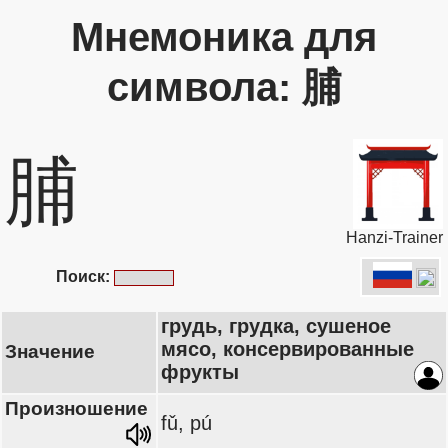
Мнемоника для
символа: 脯
脯
Hanzi-Trainer
Поиск:
грудь, грудка, сушеное
мясо, консервированные
Значение
фрукты
Произношение
fǔ, pú