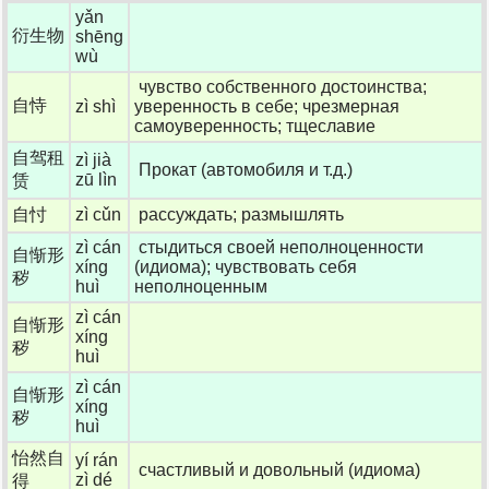
yǎn
衍生物
shēng
wù
чувство собственного достоинства;
自恃
zì shì
уверенность в себе; чрезмерная
самоуверенность; тщеславие
自驾租
zì jià
Прокат (автомобиля и т.д.)
zū lìn
赁
自忖
zì cǔn
рассуждать; размышлять
zì cán
стыдиться своей неполноценности
自惭形
xíng
(идиома); чувствовать себя
秽
huì
неполноценным
zì cán
自惭形
xíng
秽
huì
zì cán
自惭形
xíng
秽
huì
怡然自
yí rán
счастливый и довольный (идиома)
zì dé
得