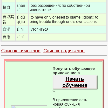
shàn
без разрешения; по собственной
擅自
zì
инициативе
自取其
zì qǔ
to have only oneself to blame (idiom); to
qí jiù
bring trouble through one's own actions
咎
自溺
zì nì
утопиться
自溺
zì nì
Список символов
Список радикалов
|
Получить обучающее
приложение:
<
Начать
обучение
>
В приложении есть
новая функция