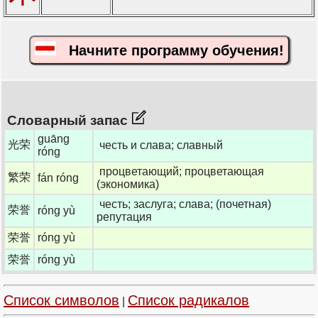
Начните программу обучения!
Словарный запас
guāng
光荣
честь и слава; славный
róng
процветающий; процветающая
繁荣
fán róng
(экономика)
честь; заслуга; слава; (почетная)
荣誉
róng yù
репутация
荣誉
róng yù
荣誉
róng yù
Список символов
Список радикалов
|