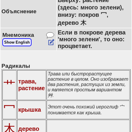
Вверху: растение 艹
(здесь: много зелени),
Объяснение
внизу: покров 冖,
дерево 木
Если в покрове дерева
Мнемоника
'много зелени', то оно:
Show English
процветает.
Радикалы
Трава или быстрорастущее
растение в целом. Оно изображает
трава,
艹
два растения, растущих из земли,
растение
и является простым вариантом
艸.
冖
Этот очень похожий иероглиф 宀
крышка
понимается как крыша.
木
дерево