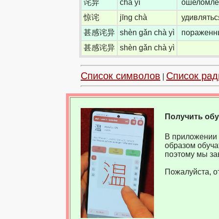
诧异
chà yì
ошеломле
惊诧
jīng chà
удивлятьс
甚感诧异
shèn gǎn chà yì
пораженны
甚感诧异
shèn gǎn chà yì
Список символов
Список рад
|
Получить об
В приложении 
образом обуча
поэтому мы за
Пожалуйста, о