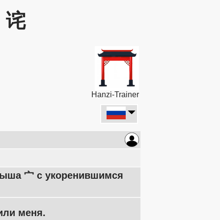
: 诧
Hanzi-Trainer
Крыша 宀 с укоренившимся
или меня.