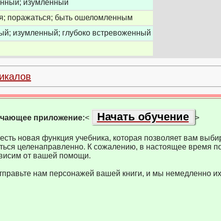
нный; изумленный
я; поражаться; быть ошеломленным
й; изумленный; глубоко встревоженный
икалов
Начать обучение
учающее приложение:
<
>
есть новая функция учебника, которая позволяет вам выбир
ться целенаправленно. К сожалению, в настоящее время по
висим от вашей помощи.
тправьте нам персонажей вашей книги, и мы немедленно их