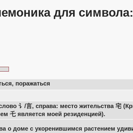
емоника для символа
ться, поражаться
 слово 讠/言, справа: место жительства 宅 (
ем 乇 является моей резиденцией).
ва о доме с укоренившимся растением удив