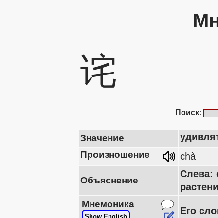
Мн
诧
Поиск:
удивля
Значение
Произношение
chà
Слева:
Объяснение
растени
Мнемоника
Его сло
Show English