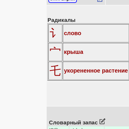
Радикалы
讠
слово
宀
крыша
乇
укорененное растение
Словарный запас