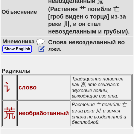
невозделанный 荒
(Растения 艹 погибли 亡
Объяснение
[гроб виден с торца] из-за
реки 川, и он стал
невозделанным и грубым).
Мнемоника
Слова невозделанный во
лжи.
Show English
Радикалы
Традиционно пишется
讠
как 言, что означает
слово
звуковые волны,
выходящие изо рта.
Растения 艹 погибли 亡
荒
из-за реки 川, и земля
необработанный
стала не возделанной и
бесплодной.