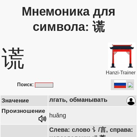
Мнемоника для
символа: 谎
谎
Hanzi-Trainer
Поиск:
лгать, обманывать
Значение
Произношение
huǎng
Слева: слово 讠/言, справа: