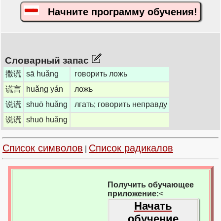
Начните программу обучения!
Словарный запас
撒谎
sā huǎng
говорить ложь
谎言
huǎng yán
ложь
说谎
shuō huǎng
лгать; говорить неправду
说谎
shuō huǎng
Список символов
Список радикалов
|
Получить обучающее
приложение:
<
Начать
обучение