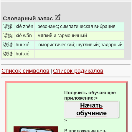
Словарный запас
谐振
xié zhèn
резонанс; симпатическая вибрация
谐婉
xié wǎn
мягкий и гармоничный
诙谐
huī xié
юмористический; шутливый; задорный
诙谐
huī xié
Список символов
Список радикалов
|
Получить обучающее
приложение:
<
Начать
обучение
>
В приложении есть