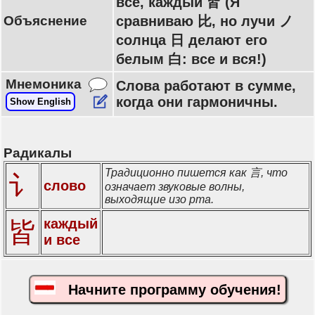
все, каждый 皆 (Я
Объяснение
сравниваю 比, но лучи ノ
солнца 日 делают его
белым 白: все и вся!)
Мнемоника
Слова работают в сумме,
когда они гармоничны.
Show English
Радикалы
Традиционно пишется как 言, что
讠
слово
означает звуковые волны,
выходящие изо рта.
каждый
皆
и все
Начните программу обучения!