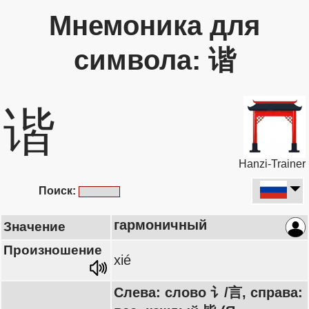
Мнемоника для
символа: 谐
谐
Hanzi-Trainer
Поиск:
гармоничный
Значение
Произношение
xié
Слева: слово 讠/言, справа: