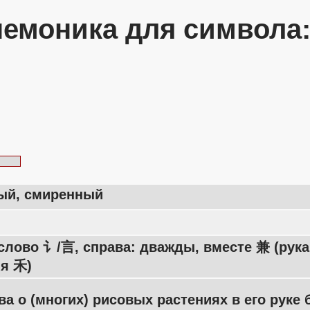
емоника для символа
ый, смиренный
слово 讠/言, справа: дважды, вместе 兼 (рук
ия 禾)
ва о (многих) рисовых растениях в его рук