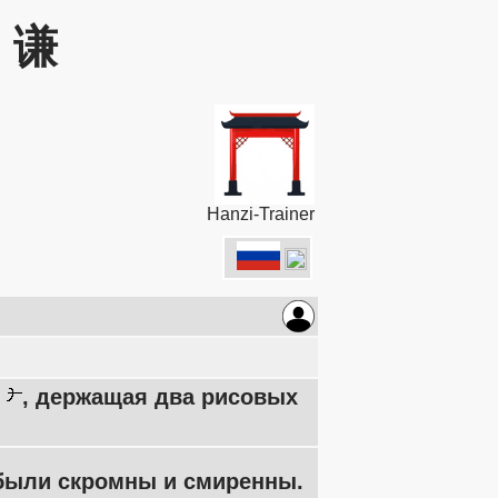
: 谦
Hanzi-Trainer
а
, держащая два рисовых
е были скромны и смиренны.