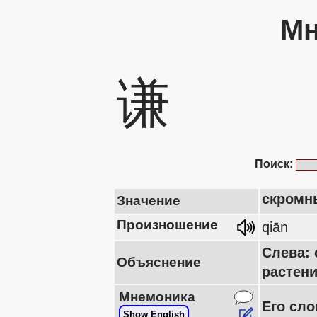
Мн
谦
Поиск:
скромн
Значение
Произношение
qiān
Слева: 
Объяснение
растен
Мнемоника
Его сло
Show English