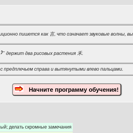
иционно пишется как 言, что означает звуковые волны, в
а
держит два рисовых растения 禾.
 с предплечьем справа и вытянутыми влево пальцами.
Начните программу обучения!
ый; делать скромные замечания