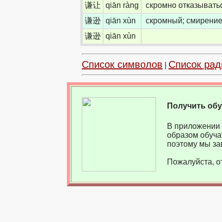
谦让
qiān ràng
скромно отказывать
谦逊
qiān xùn
скромный; смирение
谦逊
qiān xùn
Список символов
Список рад
|
Получить об
В приложении 
образом обуча
поэтому мы за
Пожалуйста, о