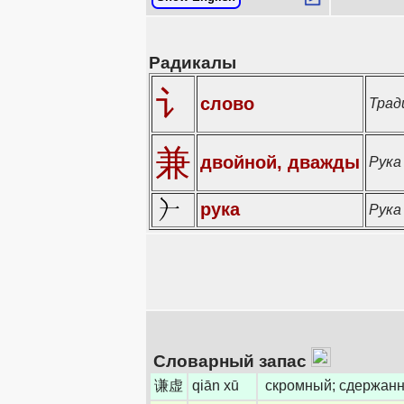
Радикалы
讠
слово
Трад
兼
двойной, дважды
Рук
рука
Рука
Словарный запас
谦虚
qiān xū
скромный; сдержанн