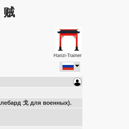
: 贼
Hanzi-Trainer
алебард 戈 для военных).