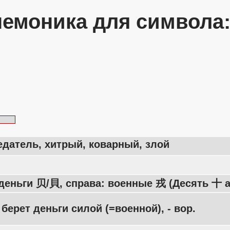
емоника для символа
едатель, хитрый, коварный, злой
деньги 贝/貝, справа: военные 戎 (Десять 十 
о берет деньги силой (=военной), - вор.