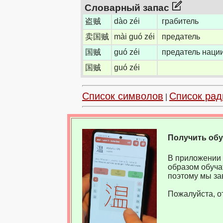
Словарный запас
盗贼
dào zéi
грабитель
卖国贼
mài guó zéi
предатель
国贼
guó zéi
предатель наци
国贼
guó zéi
Список символов
Список рад
|
Получить об
В приложении 
образом обуча
поэтому мы за
Пожалуйста, о