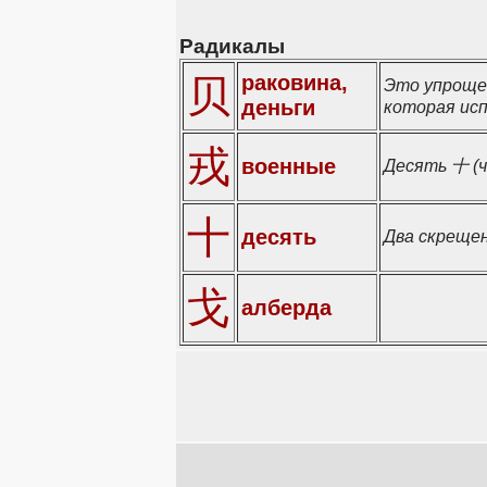
Радикалы
раковина,
贝
Это упроще
деньги
которая исп
戎
военные
Десять 十 (ч
十
десять
Два скрещен
戈
алберда