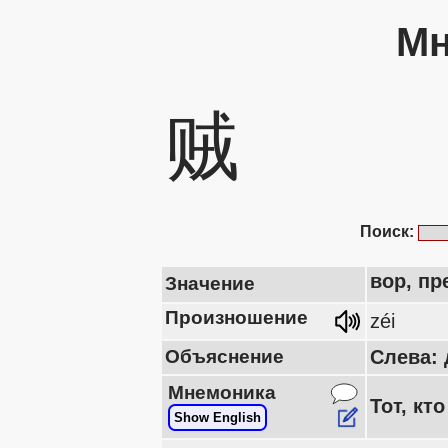
Мн
贼
Поиск:
вор, пр
Значение
Произношение
zéi
Объяснение
Слева: 
Мнемоника
Тот, кт
Show English