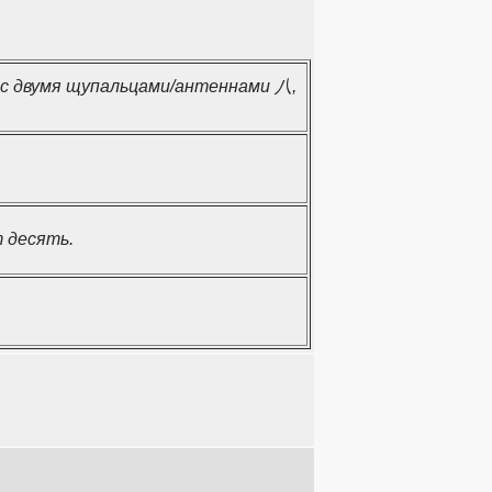
 с двумя щупальцами/антеннами 八,
 десять.