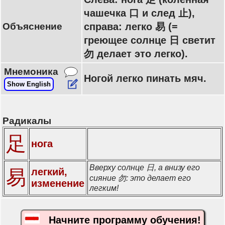
чашечка 口 и след 止),
Объяснение
справа: легко 易 (=
греющее солнце 日 светит
勿 делает это легко).
Мнемоника
Ногой легко пинать мяч.
Show English
Радикалы
足
нога
Вверху солнце 日, а внизу его
易
легкий,
сияние 勿: это делает его
изменение
легким!
Начните программу обучения!