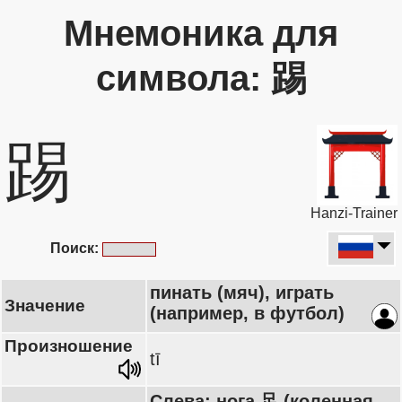
Мнемоника для
символа: 踢
踢
Hanzi-Trainer
Поиск:
пинать (мяч), играть
Значение
(например, в футбол)
Произношение
tī
Слева: нога 足 (коленная