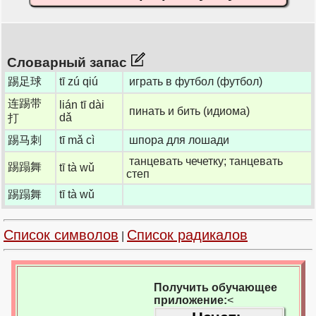
Словарный запас
踢足球
tī zú qiú
играть в футбол (футбол)
连踢带
lián tī dài
пинать и бить (идиома)
dǎ
打
踢马刺
tī mǎ cì
шпора для лошади
танцевать чечетку; танцевать
踢蹋舞
tī tà wǔ
степ
踢蹋舞
tī tà wǔ
Список символов
Список радикалов
|
Получить обучающее
приложение:
<