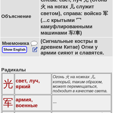
火 на ногах 儿 служит
светом), справа: войско 军
Объяснение
(...с крытыми 冖
камуфлированными
машинами 车/車)
(Сигнальные костры в
Мнемоника
древнем Китае) Огни у
Show English
армии сияют и славятся.
Радикалы
Огонь 火 на ножках 儿,
свет, луч,
光
который, таким образом,
яркий
может перемещаться,
подходит в качестве света.
армия,
军
---
военные