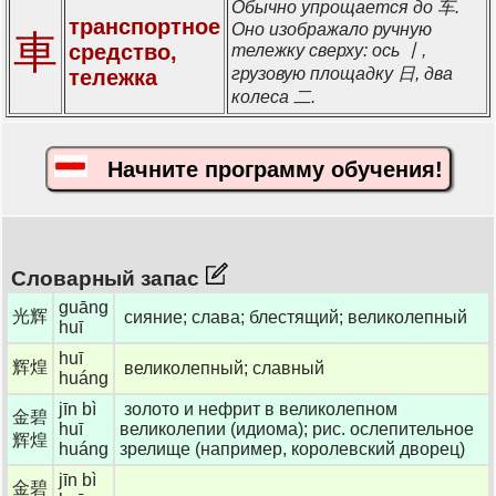
Обычно упрощается до 车.
транспортное
Оно изображало ручную
車
средство,
тележку сверху: ось 丨,
грузовую площадку 日, два
тележка
колеса 二.
Начните программу обучения!
Словарный запас
guāng
光辉
сияние; слава; блестящий; великолепный
huī
huī
辉煌
великолепный; славный
huáng
jīn bì
золото и нефрит в великолепном
金碧
huī
великолепии (идиома); рис. ослепительное
辉煌
huáng
зрелище (например, королевский дворец)
jīn bì
金碧