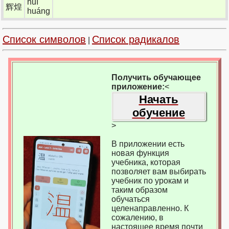
huī
辉煌
huáng
Список символов
Список радикалов
|
Получить обучающее
приложение:
<
Начать
обучение
>
В приложении есть
новая функция
учебника, которая
позволяет вам выбирать
учебник по урокам и
таким образом
обучаться
целенаправленно. К
сожалению, в
настоящее время почти