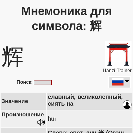
Мнемоника для
символа: 辉
辉
Hanzi-Trainer
Поиск:
славный, великолепный,
Значение
сиять на
Произношение
huī
Слева: свет, луч 光 (Огонь