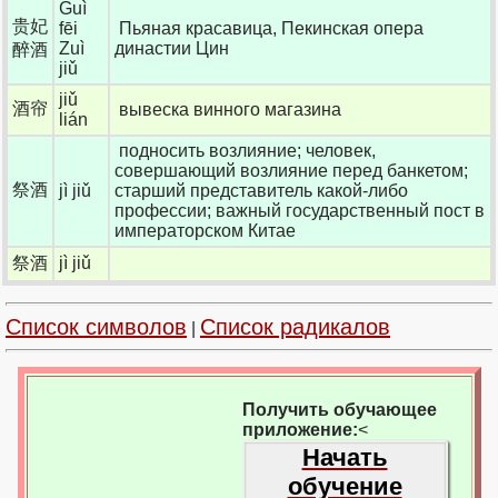
Guì
贵妃
fēi
Пьяная красавица, Пекинская опера
Zuì
династии Цин
醉酒
jiǔ
jiǔ
酒帘
вывеска винного магазина
lián
подносить возлияние; человек,
совершающий возлияние перед банкетом;
祭酒
jì jiǔ
старший представитель какой-либо
профессии; важный государственный пост в
императорском Китае
祭酒
jì jiǔ
Список символов
Список радикалов
|
Получить обучающее
приложение:
<
Начать
обучение