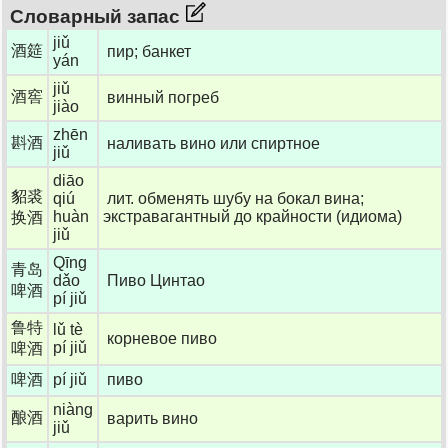
Словарный запас
jiǔ
酒筵
пир; банкет
yán
jiǔ
酒窖
винный погреб
jiào
zhēn
斟酒
наливать вино или спиртное
jiǔ
diāo
貂裘
qiú
лит. обменять шубу на бокал вина;
huàn
экстравагантный до крайности (идиома)
换酒
jiǔ
Qīng
青岛
dǎo
Пиво Цинтао
啤酒
pí jiǔ
鲁特
lǔ tè
корневое пиво
pí jiǔ
啤酒
啤酒
pí jiǔ
пиво
niàng
酿酒
варить вино
jiǔ