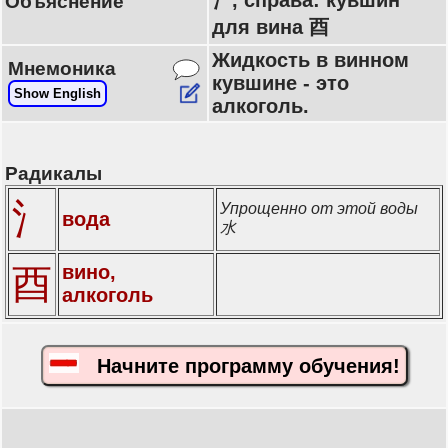
氵, справа: кувшин
Объяснение
для вина 酉
Жидкость в винном
Мнемоника
кувшине - это
Show English
алкоголь.
Радикалы
氵
Упрощенно от этой воды
вода
水
вино,
酉
алкоголь
Начните программу обучения!