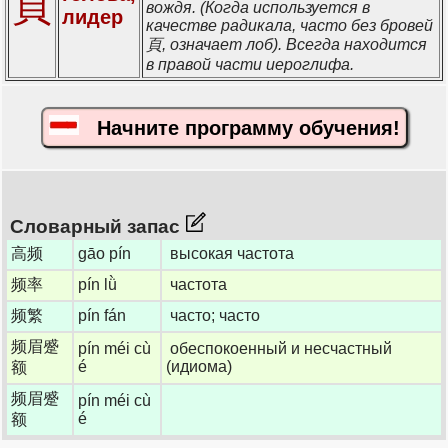
頁
вождя. (Когда используется в
лидер
качестве радикала, часто без бровей
頁, означает лоб). Всегда находится
в правой части иероглифа.
Начните программу обучения!
Словарный запас
高频
gāo pín
высокая частота
频率
pín lǜ
частота
频繁
pín fán
часто; часто
频眉蹙
pín méi cù
обеспокоенный и несчастный
é
(идиома)
额
频眉蹙
pín méi cù
é
额