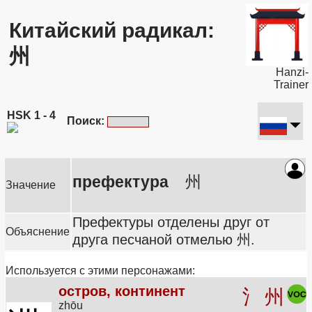
Китайский радикал:
州
Hanzi-
Trainer
HSK 1 - 4
Поиск:
префектура
州
Значение
Префектуры отделены друг от
Объяснение
друга песчаной отмелью 州.
Используется с этими персонажами:
остров, континент
氵
州
zhōu