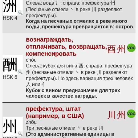
洲
Слева: вода 氵, справа: префектура 州
(Песчаные отмели 丶 в реке 川 разделяют
префектуры).
HSK 4
Когда на песчаных отмелях в реке много
воды, префектура превращается в: остров.
вознаграждать,
отплачивать, возвращать,
酉
州
компенсировать
酬
chóu
Слева: кубок для вина 酉, справа: префектура
州 (песчаные отмели 丶 в реке 川 разделяют
HSK 6
префектуры). Но здесь вариация трех человек
人 или 亻
Кубок с вином предназначен для трех
человек в качестве награды.
префектура, штат
川
州
(например, в США)
州
zhōu
Три песчаные отмели 丶 в реке 川
(Это административные единицы в