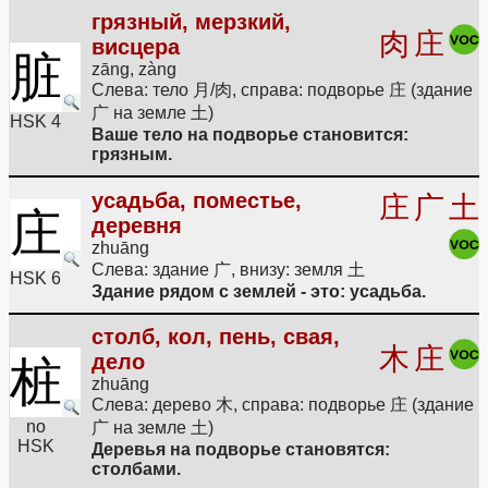
грязный, мерзкий,
肉
庄
висцера
脏
zāng, zàng
Слева: тело 月/肉, справа: подворье 庄 (здание
广 на земле 土)
HSK 4
Ваше тело на подворье становится:
грязным.
усадьба, поместье,
庄
广
土
庄
деревня
zhuāng
Слева: здание 广, внизу: земля 土
HSK 6
Здание рядом с землей - это: усадьба.
столб, кол, пень, свая,
木
庄
дело
桩
zhuāng
Слева: дерево 木, справа: подворье 庄 (здание
no
广 на земле 土)
HSK
Деревья на подворье становятся:
столбами.