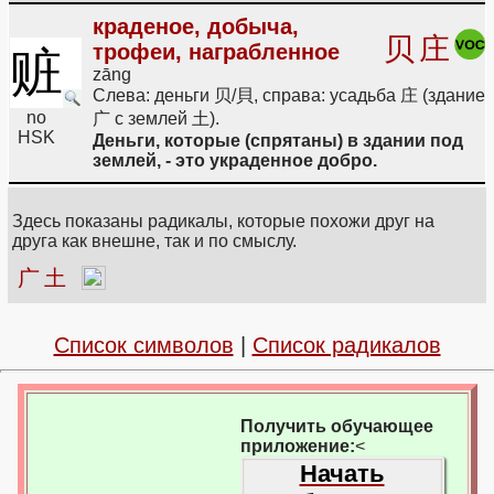
краденое, добыча,
贝
庄
трофеи, награбленное
赃
zāng
Слева: деньги 贝/貝, справа: усадьба 庄 (здание
no
广 с землей 土).
HSK
Деньги, которые (спрятаны) в здании под
землей, - это украденное добро.
Здесь показаны радикалы, которые похожи друг на
друга как внешне, так и по смыслу.
广
土
Список символов
|
Список радикалов
Получить обучающее
приложение:
<
Начать