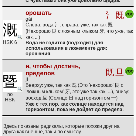
С чувствами она уже довольно щедра.
орошать
氵
既
gài
溉
Слева: вода 氵, справа: уже, так как 既
(Нехорошо 艮 с ложным клыком 牙, что уже, так
как, ...)
HSK 6
Вода не годится (подходит) для
использования в ложементе для:
орошения.
и, чтобы достичь,
既
旦
пределов
暨
jì
Вверху: уже, так как 既 (Это 'нехорошо' 艮 с
'ложным клыком' 牙, это'уже так как, ...), внизу:
no
восход 旦 (Солнце 日 над горизонтом 一)
HSK
Уже с тех пор, как солнце находится над
горизонтом, пока не дойдет до предела.
Здесь показаны радикалы, которые похожи друг на
друга как внешне, так и по смыслу.