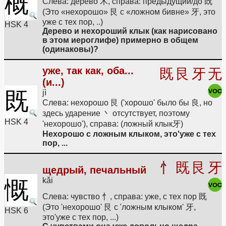
概
Слева: дерево 木, справа: предыдущий/до 既
(Это «нехорошо» 艮 с «ложном бивне» 牙, это
уже с тех пор, ..)
HSK 4
Дерево и нехороший клык (как нарисовано
в этом иероглифе) примерно в общем
(одинаковы)?
уже, так как, оба...
既
艮
牙
无
(и...)
既
jì
Слева: нехорошо 艮 ('хорошо' было бы 良, но
здесь ударение 丶 отсутствует, поэтому
HSK 4
'нехорошо'), справа: (ложный клык牙)
Нехорошо с ложным клыком, это'уже с тех
пор, ...
忄
既
艮
牙
щедрый, печальный
kǎi
慨
Слева: чувство 忄, справа: уже, с тех пор 既
(Это 'нехорошо' 艮 с 'ложным клыком' 牙,
HSK 6
это'уже с тех пор, ...)