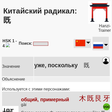
Китайский радикал:
既
Hanzi-
Trainer
HSK 1 -
Поиск:
4
уже, поскольку
既
Значение
Объяснение
Используется с этими персонажами:
木
既
艮
牙
общий, примерный
gài