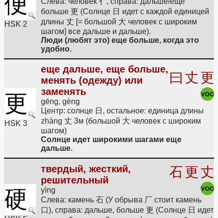
便
Слева: человек 亻, справа: дальше/еще
больше 更 (Солнце 日 идет с каждой единицей
длины 丈 [= большой 大 человек с широким
HSK 2
шагом] все дальше и дальше).
Люди (любят это) еще больше, когда это
удобно.
еще дальше, еще больше,
曰
丈
更
менять (одежду) или
заменять
更
gēng, gèng
Центр: солнце 日, остальное: единица длины
zhàng 丈 3м (большой 大 человек с широким
HSK 3
шагом)
Солнце идет широкими шагами еще
дальше.
твердый, жесткий,
石
更
丈
решительный
yìng
硬
Слева: камень 石 (У обрыва 厂 стоит камень
口), справа: дальше, больше 更 (Солнце 日 идет