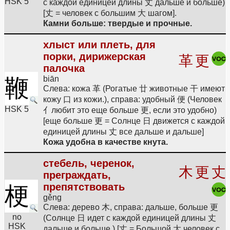
HSK 5
с каждой единицей длины 丈 дальше и больше)
[丈 = человек с большим 大 шагом].
Камни больше: твердые и прочные.
хлыст или плеть, для
порки, дирижерская
革
更
палочка
鞭
biān
Слева: кожа 革 (Рогатые 廿 животные 干 имеют
кожу 口 из кожи.), справа: удобный 便 (Человек
HSK 5
亻любит это еще больше 更, если это удобно)
[еще больше 更 = Солнце 日 движется с каждой
единицей длины 丈 все дальше и дальше]
Кожа удобна в качестве кнута.
стебель, черенок,
木
更
丈
преграждать,
препятствовать
梗
gěng
Слева: дерево 木, справа: дальше, больше 更
no
(Солнце 日 идет с каждой единицей длины 丈
HSK
дальше и больше.) [丈 = Большой 大 человек с