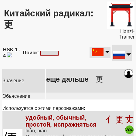
Китайский радикал:
更
Hanzi-
Trainer
HSK 1 -
Поиск:
4
еще дальше
更
Значение
Объяснение
Используется с этими персонажами:
удобный, обычный,
亻
更
丈
простой, испражняться
biàn, pián