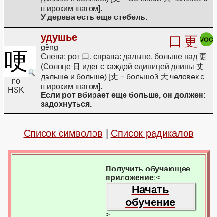
широким шагом].
У дерева есть еще стебель.
удушье
口
更
gěng
哽
Слева: рот 口, справа: дальше, больше над 更
(Солнце 日 идет с каждой единицей длины 丈
дальше и больше) [丈 = большой 大 человек с
no
широким шагом].
HSK
Если рот вбирает еще больше, он должен:
задохнуться.
Список символов
|
Список радикалов
Получить обучающее
приложение:
<
Начать
обучение
>