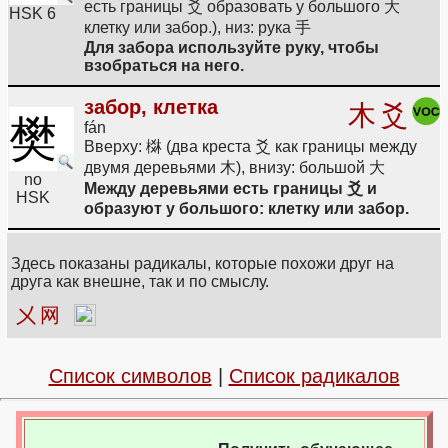
есть границы 爻 образовать у большого 大
HSK 6
клетку или забор.), низ: рука 手
Для забора используйте руку, чтобы
взобраться на него.
забор, клетка
木
爻
樊
fán
Вверху: 棥 (два креста 爻 как границы между
двумя деревьями 木), внизу: большой 大
no
Между деревьями есть границы 爻 и
HSK
образуют у большого: клетку или забор.
Здесь показаны радикалы, которые похожи друг на
друга как внешне, так и по смыслу.
㐅
网
Список символов
|
Список радикалов