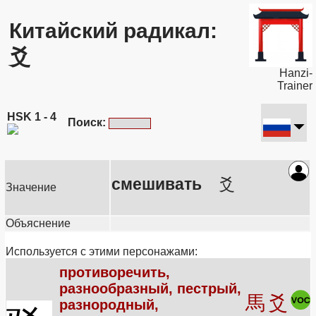
Китайский радикал:
爻
Hanzi-
Trainer
HSK 1 - 4
Поиск:
смешивать
爻
Значение
Объяснение
Используется с этими персонажами:
противоречить,
разнообразный, пестрый,
馬
爻
разнородный,