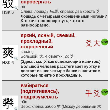
驳
опровергать
bó
Слева: лошадь 马/馬, справа: два креста 爻
HSK 6
Лошадь с четырьмя скрещенными ногами?
Кто хочет опровергнуть, что это
разнообразно.
яркий, ясный, свежий,
прохладный,
爻
大
откровенный
爽
shuǎng
Большой: 大, 4 отметки: 2x 爻
(Здесь: см. 㐅 как освежающий напиток:)
HSK 6
Большой человек расстегивает куртку и
достает из нее четыре банки с напитком,
которые приятно прохладные.
взбираться
(подтягиваясь),
手
爻
подразумевать
攀
pān
Верх: клетка, забор 樊 (Между деревьями 木