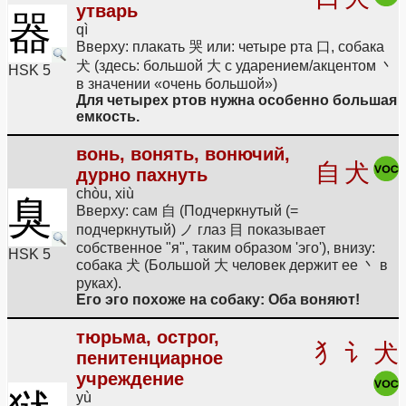
утварь
器
qì
Вверху: плакать 哭 или: четыре рта 口, собака
犬 (здесь: большой 大 с ударением/акцентом 丶
HSK 5
в значении «очень большой»)
Для четырех ртов нужна особенно большая
емкость.
вонь, вонять, вонючий,
自
犬
дурно пахнуть
chòu, xiù
臭
Вверху: сам 自 (Подчеркнутый (=
подчеркнутый) ノ глаз 目 показывает
собственное "я", таким образом 'эго'), внизу:
HSK 5
собака 犬 (Большой 大 человек держит ее 丶 в
руках).
Его эго похоже на собаку: Оба воняют!
тюрьма, острог,
犭
讠
犬
пенитенциарное
учреждение
yù