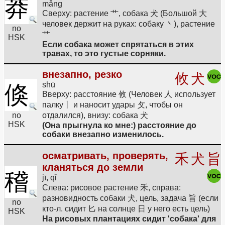
莽
mǎng
Сверху: растение 艹, собака 犬 (Большой 大
человек держит на руках: собаку 丶), растение
no
艹
HSK
Если собака может спрятаться в этих
травах, то это густые сорняки.
внезапно, резко
攸
犬
shū
倏
Вверху: расстояние 攸 (Человек 人 использует
палку丨 и наносит удары 攵, чтобы он
no
отдалился), внизу: собака 犬
HSK
(Она прыгнула ко мне:) расстояние до
собаки внезапно изменилось.
осматривать, проверять,
禾
犬
旨
кланяться до земли
稽
jī, qǐ
Слева: рисовое растение 禾, справа:
разновидность собаки 犬, цель, задача 旨 (если
no
кто-л. сидит 匕 на солнце 日 у него есть цель)
HSK
На рисовых плантациях сидит 'собака' для