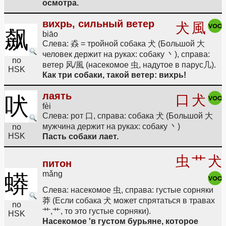
осмотра.
вихрь, сильный ветер
犬
風
飙
biāo
Слева: 猋 = тройной собака 犬 (Большой 大
человек держит на руках: собаку 丶), справа:
no
ветер 风/風 (насекомое 虫, надутое в парус几).
HSK
Как три собаки, такой ветер: вихрь!
лаять
口
犬
吠
fèi
Слева: рот 口, справа: собака 犬 (Большой 大
мужчина держит на руках: собаку 丶)
no
HSK
Пасть собаки лает.
虫
艹
犬
питон
mǎng
蟒
Слева: насекомое 虫, справа: густые сорняки
莽 (Если собака 犬 может спрятаться в травах
no
艹,艹, то это густые сорняки).
HSK
Насекомое 'в густом бурьяне, которое