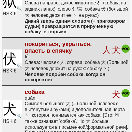
狱
Слева направо: дикое животное 犭 (собака на
задних лапах), слово 讠/言, собака 犬 (большой
HSK 6
大 человек держит ее 丶 на руках)
Дикий зверь одним словом (= приговором
судьи) превращается в прирученную
собаку: в тюрьме.
покориться, укрыться,
人
犬
впасть в спячку
伏
fú
Слева: человек 人, справа: собака 犬 (Большой
大 человек держит на руках: собаку 丶)
HSK 6
Человек подобен собаке, когда он
покоряется.
собака
犬
quǎn
Символ большого 大 (= большой человек с
犬
вытянутыми руками) и дополнительная черта
丶, которая понимается как собака. [Это: 狗
HSK 6
также означает 'собака'. Но 犬 больше
используется в письменной/формальной речи].