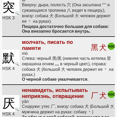
突
Вверху: дыра, полость 穴 (Она засыпана 宀 и
сужающаяся тропинка 八 ведет в пещеру.),
внизу: собака 犬 (Большой 大 человек держит
HSK 3
ее 丶 на руках).
Пещера достаточно большая для собаки:
Она внезапно бросается внутрь.
молчать, писать по
黑
犬
памяти
默
mò
Слева: черный 黑/黒 (нижняя часть котелка 里
окрашена огнем 灬 в черный цвет.), справа:
HSK 4
собака 犬 (большой 大 человек держит ее 丶 на
руках.)
О черной собаке умалчивается.
ненавидеть, испытывать
厂
犬
неприязнь, отвращение
厌
yàn
Снаружи: утес 厂, внизу: собака 犬 (Большой 大
мужчина держит на руках: собаку 丶)
HSK 4