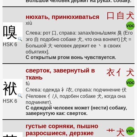
Большой человек держит на руках: собаку.
口
自
犬
нюхать, принюхиваться
xiù
嗅
Слева: рот 口, справа: запах/вонь/шмяк 臭 (Его
эго 自 подобно собаке 犬, что она воняет) [犬 =
HSK 6
Большой 大 человек держит ее 丶 в своих
объятиях].
С открытым ртом вонь чувствуется.
сверток, завернутый в
衣
亻
犬
ткань
袱
fú
Слева: одежда 衤/衣, справа: подчинение 伏
(Человек 亻/人 подобен собаке 犬, когда она
HSK 6
подчиняет).
С одеждой человек может (нести) собаку,
завернутую как: сверток.
густые сорняки, пышно
艹
犬
разросшиеся, дерзкие