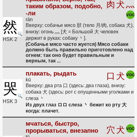
肉
犬
灬
таким образом, подобно,
-ли
rán
然
Вверху: собачье мясо 肰 (тело 月/肉, собака 犬),
внизу: огонь 灬 [犬 = Большой 大 человек
держит в руках: собаку 丶].
HSK 2
(Собачье мясо часто жуется) Мясо собаки
должно быть правильно приготовлено над
огнем: так оно будет правильным и
верным, так ...
плакать, рыдать
口
犬
kū
哭
Вверху: два рта 口 (здесь: два глаза), внизу:
собака 犬 (здесь: рот с опущенными уголками и
слеза 丶
HSK 3
Из двух глаз ロロ слеза 丶 бежит ко рту 大
когда: плачет.
мчаться, быстро,
穴
犬
прорываться, внезапно
tū