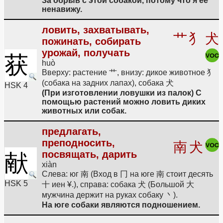
За обрыв с этой собакой, потому что я ее
ненавижу.
ловить, захватывать,
艹
犭
犬
пожинать, собирать
урожай, получать
获
huò
Вверху: растение 艹, внизу: дикое животное 犭
(собака на задних лапах), собака 犬
HSK 4
(При изготовлении ловушки из палок) С
помощью растений можно ловить диких
животных или собак.
предлагать,
преподносить,
南
犬
посвящать, дарить
献
xiàn
Слева: юг 南 (Вход в 冂 на юге 南 стоит десять
HSK 5
十 иен ¥.), справа: собака 犬 (Большой 大
мужчина держит на руках собаку 丶).
На юге собаки являются подношением.