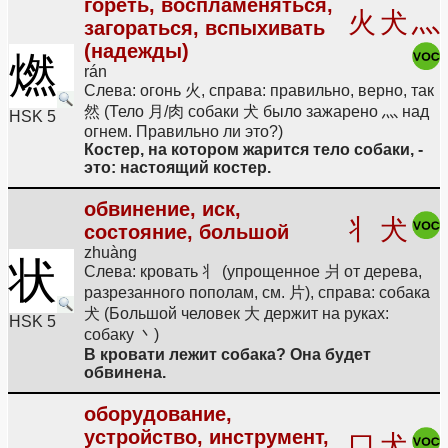
гореть, воспламеняться,
火
犬
灬
загораться, вспыхивать
(надежды)
燃
rán
Слева: огонь 火, справа: правильно, верно, так
然 (Тело 月/肉 собаки 犬 было зажарено 灬 над
HSK 5
огнем. Правильно ли это?)
Костер, на котором жарится тело собаки, -
это: настоящий костер.
обвинение, иск,
丬
犬
состояние, большой
zhuàng
状
Слева: кровать 丬 (упрощенное 爿 от дерева,
разрезанного пополам, см. 片), справа: собака
犬 (Большой человек 大 держит на руках:
HSK 5
собаку 丶)
В кровати лежит собака? Она будет
обвинена.
оборудование,
устройство, инструмент,
口
犬