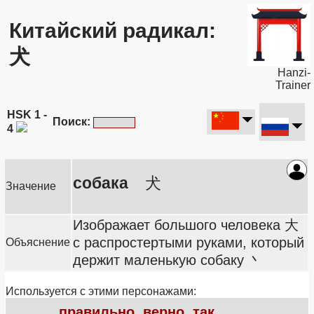
Китайский радикал:
犬
Hanzi-
Trainer
HSK 1 -
Поиск:
4
собака
犬
Значение
Изображает большого человека 大
с распростертыми руками, который
Объяснение
держит маленькую собаку 丶
Используется с этими персонажами:
правильно, верно, так,