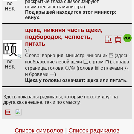
раскрытые глаза символизируют
no
внимательность министра)
HSK
Под крышей находится этот министр:
евнух.
щека, нижняя часть щеки,
подбородок, челюсть,
臣
頁
питать
颐
yí
Слева: вариация: министр, чиновник 臣 (здесь:
no
изображение левой щеки 匚 с ртом ロ), справа:
HSK
страница, голова 页/頁 (голова 目 с плечами 八
и бровями 一)
Щека у головы означает: щека или питать.
Здесь показаны радикалы, которые похожи друг на
друга как внешне, так и по смыслу.
巨
Список символов
|
Список радикалов