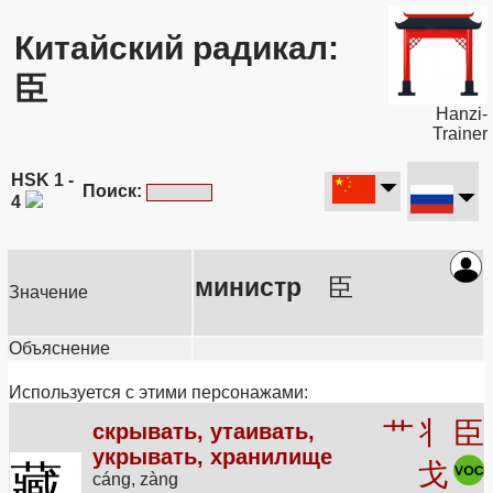
Китайский радикал:
臣
Hanzi-
Trainer
HSK 1 -
Поиск:
4
министр
臣
Значение
Объяснение
Используется с этими персонажами:
艹
丬
臣
скрывать, утаивать,
укрывать, хранилище
藏
戈
cáng, zàng