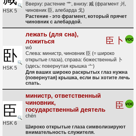
Вверху: растение 艹, внизу: 臧 (фрагмент 爿,
чиновник 臣, алебарда 戈)
HSK 5
Растение - это фрагмент, который прячет
чиновник с алебардой.
лежать (для сна),
臣
卜
ложиться
wò
卧
Слева: министр, чиновник 臣 (= широко
открытые глаза), справа: божественный 卜
(здесь: повернутая крышка 亠)
HSK 5
Для ваших широко раскрытых глаз нужна
(повернутая) крышка, если вы хотите лечь
спать.
министр, ответственный
чиновник,
臣
臣
государственный деятель
chén
HSK 6
Широко открытые глаза символизируют
внимательность служителя.