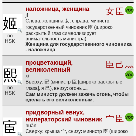
наложница, женщина
女
臣
jī
姬
Слева: женщина 女, справа: министр,
государственный чиновник 臣 (широко
раскрытый глаз символизирует
no
внимательность министра).
HSK
Женщина для государственного чиновника
- наложница.
процветающий,
臣
己
灬
великолепный
熙
xī
Вверху: 巸 (министр 臣 [широко раскрытые
no
глаза], я 己), внизу: огонь 灬
HSK
Сам министр должен зажечь огонь, чтобы
сделать его великолепным.
придворный евнух,
宀
臣
императорский чиновник
宦
huàn
Сверху: крыша 宀, снизу: министр 臣 (широко