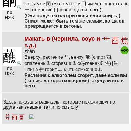
酮
же самое 同 (Все емкости 冂 имеют только одно
一 отверстие 口 и оно одно и то же).
no
(Они получаются при окислении спирта)
HSK
Спирт может быть тем же самым, когда он
превращается в кетоны.
макать в (чернила, соус и
艹
酉
焦
т.д.)
蘸
zhàn
Вверху: растение 艹, внизу: 醮 (спирт 酉,
опаленный, сгоревший, обугленный 焦) [焦 =
no
Птица 隹 горит 灬 быть сожженной].
HSK
Растение с алкоголем сгорит, даже если вы
(только на короткое время): окунули его в
него.
Здесь показаны радикалы, которые похожи друг на
друга как внешне, так и по смыслу.
尊
西
畐