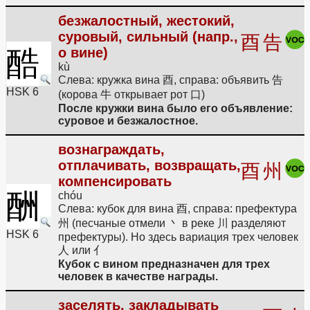
безжалостный, жестокий,
суровый, сильный (напр.,
酉
告
酷
о вине)
kù
Слева: кружка вина 酉, справа: объявить 告
HSK 6
(корова 牛 открывает рот 口)
После кружки вина было его объявление:
суровое и безжалостное.
вознаграждать,
отплачивать, возвращать,
酉
州
компенсировать
酬
chóu
Слева: кубок для вина 酉, справа: префектура
州 (песчаные отмели 丶 в реке 川 разделяют
HSK 6
префектуры). Но здесь вариация трех человек
人 или 亻
Кубок с вином предназначен для трех
человек в качестве награды.
заселять, закладывать