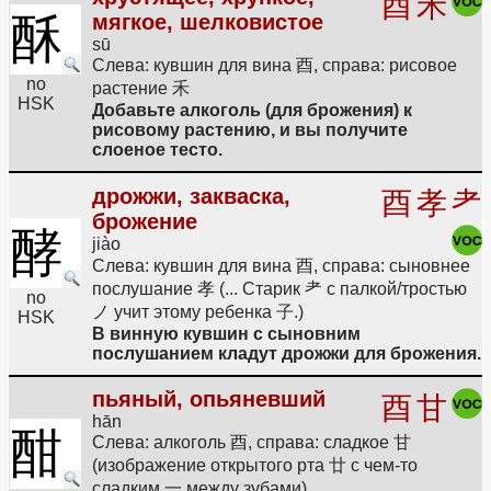
酉
禾
酥
мягкое, шелковистое
sū
Слева: кувшин для вина 酉, справа: рисовое
no
растение 禾
HSK
Добавьте алкоголь (для брожения) к
рисовому растению, и вы получите
слоеное тесто.
дрожжи, закваска,
酉
孝
耂
брожение
酵
jiào
Слева: кувшин для вина 酉, справа: сыновнее
послушание 孝 (... Старик 耂 с палкой/тростью
no
ノ учит этому ребенка 子.)
HSK
В винную кувшин с сыновним
послушанием кладут дрожжи для брожения.
пьяный, опьяневший
酉
甘
hān
酣
Слева: алкоголь 酉, справа: сладкое 甘
(изображение открытого рта 廿 с чем-то
сладким 一 между зубами)