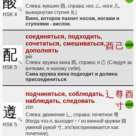
酸
Слева: кувшин 酉, справа: нос 厶, ноги 儿,
вывернутая ступня 夂)
HSK 4
Вино, которое пахнет носом, ногами и
ступнями - кислое.
соединяться, подходить,
сочетаться, смешиваться,
酉
己
配
дополнять
pèi
Слева: кружка вина 酉, справа: я 己 (Следуя за
HSK 5
витками, я нахожу себя).
Сама кружка вина подходит и должна
присоединиться.
辶
尊
酉
подчиняться, соблюдать,
наблюдать, следовать
寸
遵
zūn
Слева: движение 辶, справа: почетное 尊
(Когда что-л. выходит 丷 из винной кружки 酉
HSK 5
умелой рукой 寸, это'воспринимается как:
почетное).