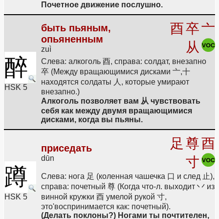
Почетное движение послушно.
酉
卒
亠
быть пьяным,
опьяненным
从
zuì
醉
Слева: алкоголь 酉, справа: солдат, внезапно
卒 (Между вращающимися дисками 亠,十
находятся солдаты 人, которые умирают
HSK 5
внезапно.)
Алкоголь позволяет вам 从 чувствовать
себя как между двумя вращающимися
дисками, когда вы пьяны.
足
尊
酉
приседать
dūn
寸
蹲
Слева: нога 足 (коленная чашечка 口 и след 止),
справа: почетный 尊 (Когда что-л. выходит 丷 из
HSK 5
винной кружки 酉 умелой рукой 寸,
это'воспринимается как: почетный).
(Делать поклоны?) Ногами ты почтителен,