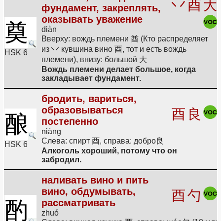
丷
酉
大
фундамент, закреплять,
оказывать уважение
奠
diàn
Вверху: вождь племени 酋 (Кто распределяет
из 丷 кувшина вино 酉, тот и есть вождь
HSK 6
племени), внизу: большой 大
Вождь племени делает большое, когда
закладывает фундамент.
бродить, вариться,
образовываться
酉
良
酿
постепенно
niàng
Слева: спирт 酉, справа: добро良
HSK 6
Алкоголь хороший, потому что он
забродил.
наливать вино и пить
вино, обдумывать,
酉
勺
酌
рассматривать
zhuó