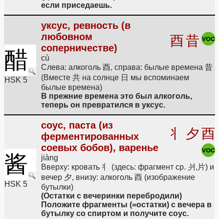
если приседаешь.
уксус, ревность (в
любовном
酉
昔
соперничестве)
醋
cù
Слева: алкоголь 酉, справа: былые времена 昔
(Вместе 共 на солнце 日 мы вспоминаем
HSK 5
былые времена)
В прежние времена это был алкоголь,
теперь он превратился в уксус.
соус, паста (из
丬
夕
酉
ферментированных
соевых бобов), варенье
酱
jiàng
Вверху: кровать 丬 (здесь: фрагмент ср. 爿,片) и
вечер 夕, внизу: алкоголь 酉 (изображение
HSK 5
бутылки)
(Остатки с вечеринки перебродили)
Положите фрагменты (=остатки) с вечера в
бутылку со спиртом и получите соус.