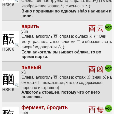
Слева: винная кружка 酉, справа: шáо勺 (18 мл:
HSK 6
изображение ковша 勹 с чем-л. в 丶)
Вино порциями по одному sháo наливали и
пили.
варить
酉
云
yùn
酝
Слева: алкоголь 酉, справа: облако 云 (= Они
могут располагаться слоями 二 и образовывать
вихри/водовороты 厶.)
HSK 6
Если алкоголь вызывает облака, то во
время варки.
пьяный
酉
凶
xù
酗
Слева: алкоголь 酉, справа: страх 凶 (знак 㐅 на
емкости 凵 показывает, что ее содержимое
порочно и страшно)
HSK 6
Алкоголь страшен, потому что от него
пьянеешь.
фермент, бродить
酉
每
méi