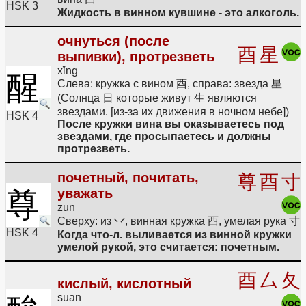
HSK 3
Жидкость в винном кувшине - это алкоголь.
очнуться (после
酉
星
выпивки), протрезветь
xǐng
醒
Слева: кружка с вином 酉, справа: звезда 星
(Солнца 日 которые живут 生 являются
звездами. [из-за их движения в ночном небе])
HSK 4
После кружки вина вы оказываетесь под
звездами, где просыпаетесь и должны
протрезветь.
почетный, почитать,
尊
酉
寸
уважать
尊
zūn
Сверху: из 丷, винная кружка 酉, умелая рука 寸
HSK 4
Когда что-л. выливается из винной кружки
умелой рукой, это считается: почетным.
酉
厶
夂
кислый, кислотный
suān