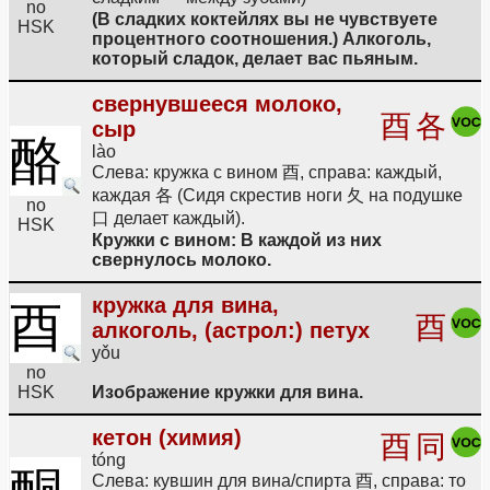
no
(В сладких коктейлях вы не чувствуете
HSK
процентного соотношения.) Алкоголь,
который сладок, делает вас пьяным.
свернувшееся молоко,
酉
各
сыр
酪
lào
Слева: кружка с вином 酉, справа: каждый,
каждая 各 (Сидя скрестив ноги 夂 на подушке
no
口 делает каждый).
HSK
Кружки с вином: В каждой из них
свернулось молоко.
кружка для вина,
酉
酉
алкоголь, (астрол:) петух
yǒu
no
HSK
Изображение кружки для вина.
кетон (химия)
酉
同
tóng
Слева: кувшин для вина/спирта 酉, справа: то