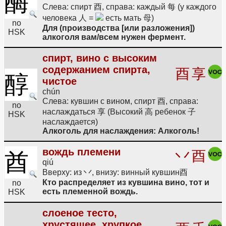
酶
Слева: спирт 酉, справа: каждый 每 (у каждого
человека 人 =
есть мать 母)
no
Для (производства [или разложения])
HSK
алкоголя вам/всем нужен фермент.
спирт, вино с высоким
содержанием спирта,
酉
享
醇
чистое
chún
Слева: кувшин с вином, спирт 酉, справа:
no
наслаждаться 享 (Высокий 高 ребенок 子
HSK
наслаждается)
Алкоголь для наслаждения: Алкоголь!
вождь племени
丷
酉
酋
qiú
Вверху: из 丷, внизу: винный кувшин酉
Кто распределяет из кувшина вино, тот и
no
есть племенной вождь.
HSK
слоеное тесто,
хрустящее, хрупкое,