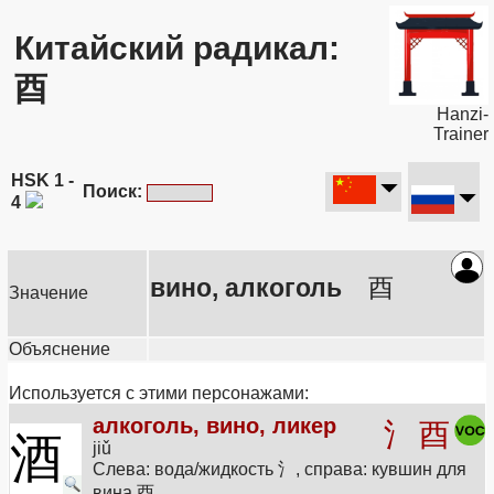
Китайский радикал:
酉
Hanzi-
Trainer
HSK 1 -
Поиск:
4
вино, алкоголь
酉
Значение
Объяснение
Используется с этими персонажами:
алкоголь, вино, ликер
氵
酉
酒
jiǔ
Слева: вода/жидкость 氵, справа: кувшин для
вина 酉